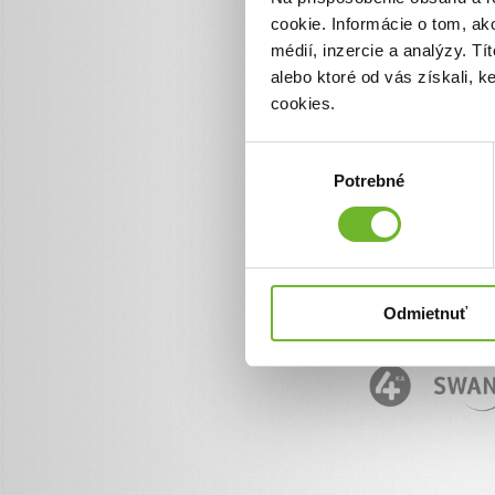
cookie. Informácie o tom, ak
Informácie o ĽudiaĽuďom.
+ 421 950 50 50 50
médií, inzercie a analýzy. Tí
info@ludialudom.sk
alebo ktoré od vás získali, 
cookies.
Výber
Potrebné
súhlasu
Odmietnuť