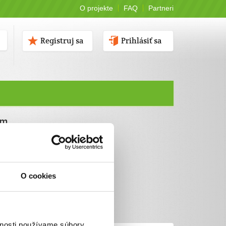
O projekte
FAQ
Partneri
Registruj sa
Prihlásiť sa
ám
O cookies
vnosti používame súbory