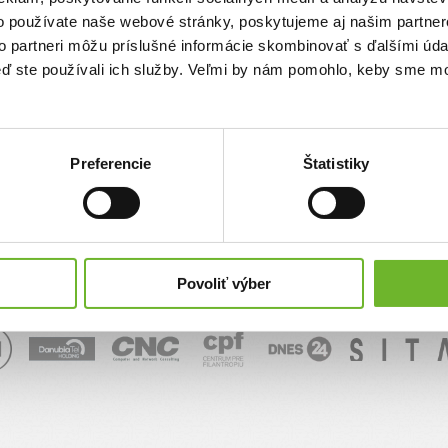
o používate naše webové stránky, poskytujeme aj našim partner
sk
to partneri môžu príslušné informácie skombinovať s ďalšími údaj
keď ste používali ich služby. Veľmi by nám pomohlo, keby sme mo
Správa
Preferencie
Štatistiky
Povoliť výber