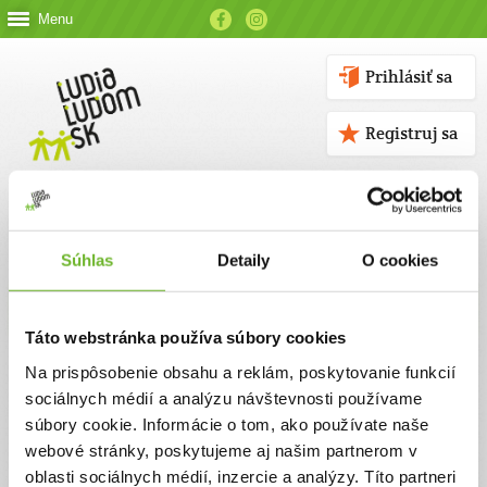
Menu
Prihlásiť sa
Registruj sa
Súhlas
Detaily
O cookies
Kontakt
Táto webstránka používa súbory cookies
Kontaktné údaje
Na prispôsobenie obsahu a reklám, poskytovanie funkcií
sociálnych médií a analýzu návštevnosti používame
V prípade akýchkoľvek otázok nás neváhajte kontaktovať
súbory cookie. Informácie o tom, ako používate naše
emailom, alebo telefonicky.
webové stránky, poskytujeme aj našim partnerom v
oblasti sociálnych médií, inzercie a analýzy. Títo partneri
ĽUDIA ĽUĎOM, n. o.