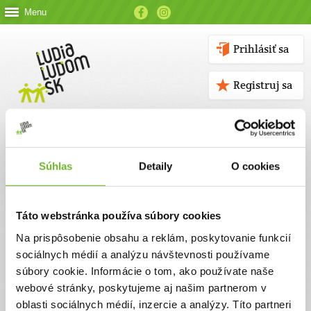
Menu
Prihlásiť sa
Registruj sa
Súhlas
Detaily
O cookies
Kontakt
Táto webstránka používa súbory cookies
Kontaktné údaje
Na prispôsobenie obsahu a reklám, poskytovanie funkcií
sociálnych médií a analýzu návštevnosti používame
V prípade akýchkoľvek otázok nás neváhajte kontaktovať
súbory cookie. Informácie o tom, ako používate naše
emailom, alebo telefonicky.
webové stránky, poskytujeme aj našim partnerom v
oblasti sociálnych médií, inzercie a analýzy. Títo partneri
ĽUDIA ĽUĎOM, n. o.