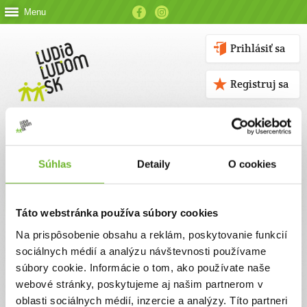
Menu
Prihlásiť sa
Registruj sa
Súhlas
Detaily
O cookies
Kontakt
Táto webstránka používa súbory cookies
Kontaktné údaje
Na prispôsobenie obsahu a reklám, poskytovanie funkcií
sociálnych médií a analýzu návštevnosti používame
V prípade akýchkoľvek otázok nás neváhajte kontaktovať
súbory cookie. Informácie o tom, ako používate naše
emailom, alebo telefonicky.
webové stránky, poskytujeme aj našim partnerom v
oblasti sociálnych médií, inzercie a analýzy. Títo partneri
ĽUDIA ĽUĎOM, n. o.