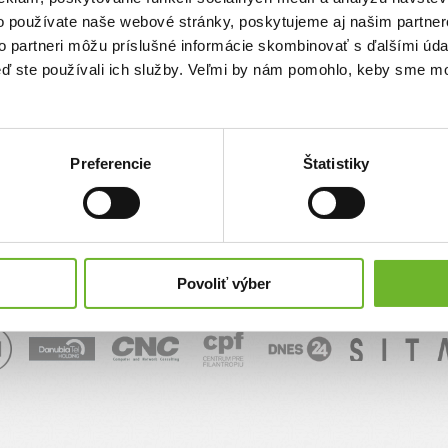
o používate naše webové stránky, poskytujeme aj našim partner
sk
to partneri môžu príslušné informácie skombinovať s ďalšími údaj
keď ste používali ich služby. Veľmi by nám pomohlo, keby sme mo
Správa
Preferencie
Štatistiky
Povoliť výber