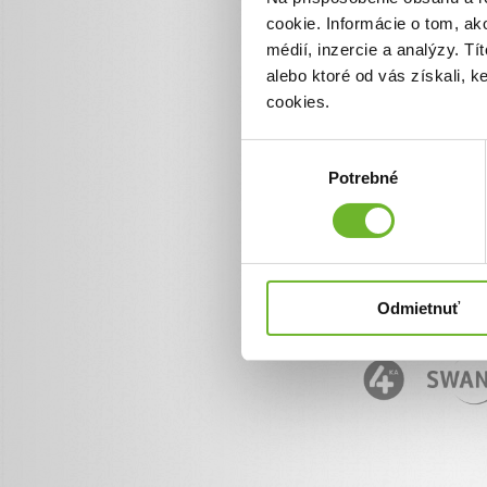
cookie. Informácie o tom, ak
Informácie o ĽudiaĽuďom.
+ 421 950 50 50 50
médií, inzercie a analýzy. Tí
info@ludialudom.sk
alebo ktoré od vás získali, 
cookies.
Výber
Potrebné
súhlasu
Odmietnuť