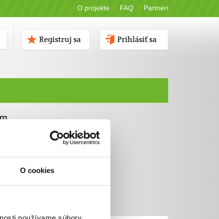
O projekte
FAQ
Partneri
Registruj sa
Prihlásiť sa
ám
O cookies
vnosti používame súbory