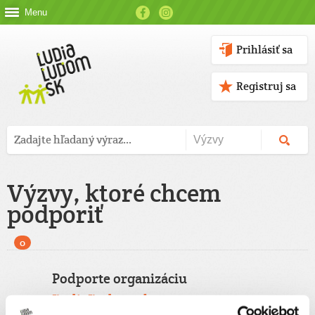
Menu
Prihlásiť sa
Registruj sa
Výzvy, ktoré chcem
podporiť
0
Podporte organizáciu
ĽudiaĽudom.sk