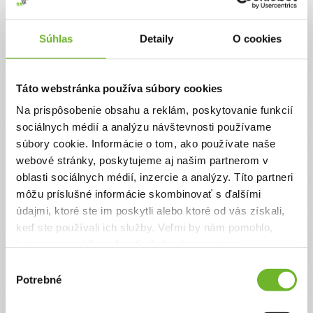
Jednorazový
Pravidelný
Súhlas
Detaily
O cookies
Celková suma
0 €
Táto webstránka používa súbory cookies
Na prispôsobenie obsahu a reklám, poskytovanie funkcií
Zadajte svoje údaje
sociálnych médií a analýzu návštevnosti používame
súbory cookie. Informácie o tom, ako používate naše
webové stránky, poskytujeme aj našim partnerom v
Už máte vytvorený svoj účet?
Prihláste sa
oblasti sociálnych médií, inzercie a analýzy. Títo partneri
Meno
môžu príslušné informácie skombinovať s ďalšími
údajmi, ktoré ste im poskytli alebo ktoré od vás získali,
keď ste používali ich služby. Veľmi by nám pomohlo,
Priezvisko
keby sme mohli používať všetky tieto cookies.
Výber
Potrebné
súhlasu
Email