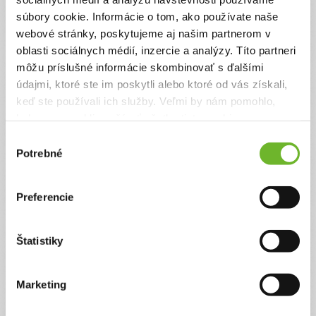
organizácie.
súbory cookie. Informácie o tom, ako používate naše
Suma
Anonymne?
webové stránky, poskytujeme aj našim partnerom v
oblasti sociálnych médií, inzercie a analýzy. Títo partneri
€
môžu príslušné informácie skombinovať s ďalšími
údajmi, ktoré ste im poskytli alebo ktoré od vás získali,
keď ste používali ich služby. Veľmi by nám pomohlo,
Celková suma
keby sme mohli používať všetky tieto cookies.
2 €
Výber
Potrebné
súhlasu
Zadajte svoje údaje
Preferencie
Už máte vytvorený svoj účet?
Prihláste sa
Štatistiky
Meno
Marketing
Priezvisko