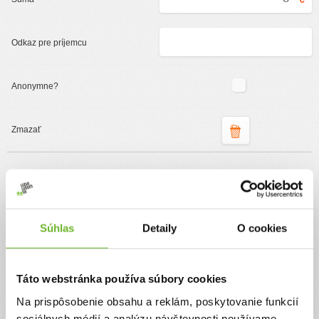
Podporte organizáciu
ĽudiaĽudom.sk
Súhlas
Detaily
O cookies
Jednorazový
Pravidelný
Pomôžte nám pomáhať
Táto webstránka používa súbory cookies
Vďaka Vášmu príspevku môžeme príjemcom
Na prispôsobenie obsahu a reklám, poskytovanie funkcií
sprostredkovať dary v plnej výške a zároveň pomôžete
pokryť prevádzkové náklady na chod našej neziskovej
sociálnych médií a analýzu návštevnosti používame