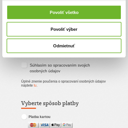
Povoliť všetko
Email
Povoliť výber
Súhlasím s
podmienkami a pravidlami
portálu ĽudiaĽuďom.sk
Odmietnuť
Súhlasím so zasielaním newslettra
Súhlasím so spracovaním svojich
osobných údajov
Úplné znenie poučenia o spracovaní osobných údajov
nájdete
tu
.
Vyberte spôsob platby
Platba kartou