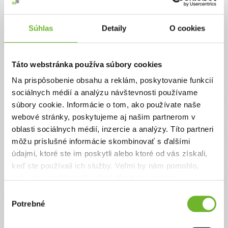
Jednorazový
Pravidelný
Súhlas
Detaily
O cookies
Celková suma
0 €
Táto webstránka používa súbory cookies
Na prispôsobenie obsahu a reklám, poskytovanie funkcií
Zadajte svoje údaje
sociálnych médií a analýzu návštevnosti používame
súbory cookie. Informácie o tom, ako používate naše
webové stránky, poskytujeme aj našim partnerom v
Už máte vytvorený svoj účet?
Prihláste sa
oblasti sociálnych médií, inzercie a analýzy. Títo partneri
Meno
môžu príslušné informácie skombinovať s ďalšími
údajmi, ktoré ste im poskytli alebo ktoré od vás získali,
keď ste používali ich služby. Veľmi by nám pomohlo,
Priezvisko
keby sme mohli používať všetky tieto cookies.
Výber
Potrebné
súhlasu
Email