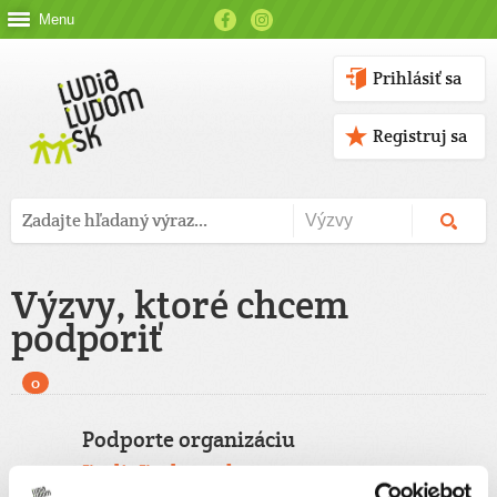
Menu
Prihlásiť sa
Registruj sa
Výzvy, ktoré chcem
podporiť
0
Podporte organizáciu
ĽudiaĽudom.sk