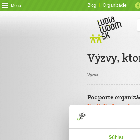
Blog
Organizácie
Menu
Výzvy, kto
Výzva
Podporte organizá
ĽudiaĽudom.sk
Jednorazový
Celková suma
Súhlas