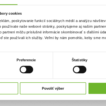
Priezvisko
bory cookies
eklám, poskytovanie funkcií sociálnych médií a analýzu návšte
Email
o používate naše webové stránky, poskytujeme aj našim partner
to partneri môžu príslušné informácie skombinovať s ďalšími údaj
keď ste používali ich služby. Veľmi by nám pomohlo, keby sme mo
Súhlasím s
podmienkami a pravidlami
portálu ĽudiaĽuďom.sk
Súhlasím so zasielaním newslettra
Preferencie
Štatistiky
Súhlasím so spracovaním svojich
osobných údajov
Úplné znenie poučenia o spracovaní osobných údajov
nájdete
tu
.
Povoliť výber