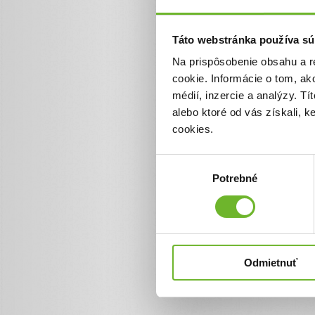
0 €
Táto webstránka používa sú
Na prispôsobenie obsahu a r
cookie. Informácie o tom, ak
médií, inzercie a analýzy. Tí
alebo ktoré od vás získali, 
cookies.
Výber
Potrebné
súhlasu
Odmietnuť