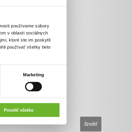
VÚBpay
SporoPay
Poštová banka
vnosti používame súbory
Platba bankovým prevodom
om v oblasti sociálnych
Pay by square
mi, ktoré ste im poskytli
hli používať všetky tieto
Marketing
Povoliť všetko
Zrušiť