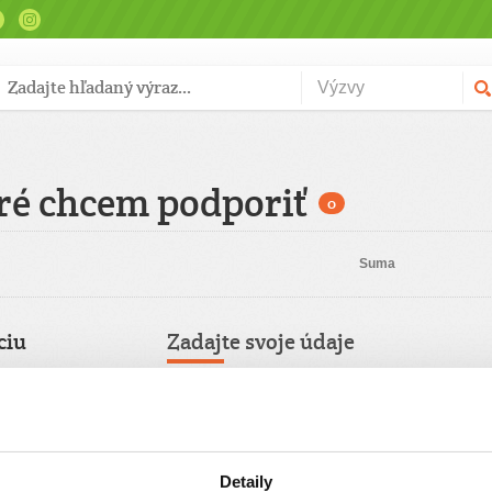
ré chcem podporiť
0
Suma
ciu
Zadajte svoje údaje
Už máte vytvorený svoj účet?
Prihláste sa
Meno
Pravidelný
Detaily