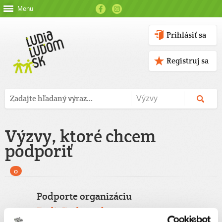
Menu
Prihlásiť sa
Registruj sa
Výzvy, ktoré chcem
podporiť
0
Podporte organizáciu
ĽudiaĽudom.sk