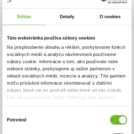
Jednorazový
Pravidelný
Súhlas
Detaily
O cookies
Celková suma
0 €
Táto webstránka používa súbory cookies
Na prispôsobenie obsahu a reklám, poskytovanie funkcií
Zadajte svoje údaje
sociálnych médií a analýzu návštevnosti používame
súbory cookie. Informácie o tom, ako používate naše
webové stránky, poskytujeme aj našim partnerom v
Už máte vytvorený svoj účet?
Prihláste sa
oblasti sociálnych médií, inzercie a analýzy. Títo partneri
Meno
môžu príslušné informácie skombinovať s ďalšími
údajmi, ktoré ste im poskytli alebo ktoré od vás získali,
keď ste používali ich služby. Veľmi by nám pomohlo,
Priezvisko
keby sme mohli používať všetky tieto cookies.
Výber
Potrebné
súhlasu
Email