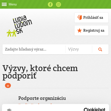
Menu
Prihlásiť sa
Registruj sa
Výzvy, ktoré chcem
podporiť
0
Podporte organizáciu
ĽudiaĽudom.sk