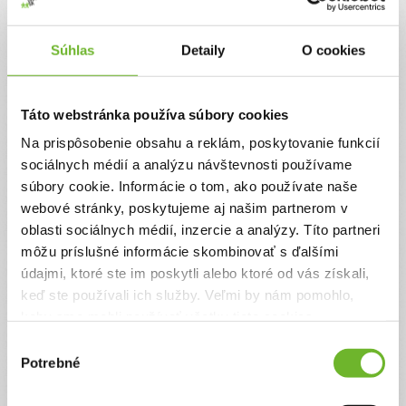
Jednorazový
Pravidelný
Súhlas
Detaily
O cookies
Celková suma
0 €
Táto webstránka používa súbory cookies
Na prispôsobenie obsahu a reklám, poskytovanie funkcií
Zadajte svoje údaje
sociálnych médií a analýzu návštevnosti používame
súbory cookie. Informácie o tom, ako používate naše
webové stránky, poskytujeme aj našim partnerom v
Už máte vytvorený svoj účet?
Prihláste sa
oblasti sociálnych médií, inzercie a analýzy. Títo partneri
Meno
môžu príslušné informácie skombinovať s ďalšími
údajmi, ktoré ste im poskytli alebo ktoré od vás získali,
keď ste používali ich služby. Veľmi by nám pomohlo,
Priezvisko
keby sme mohli používať všetky tieto cookies.
Výber
Potrebné
súhlasu
Email