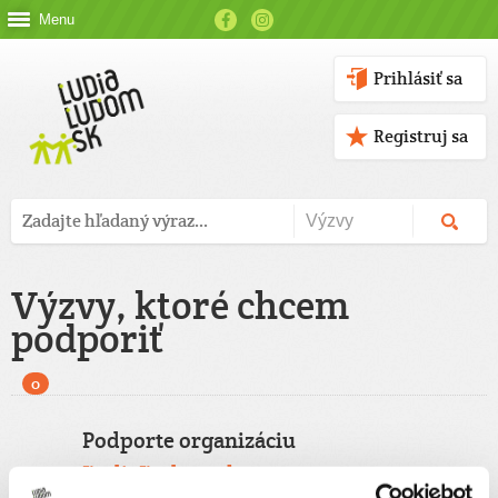
Menu
Prihlásiť sa
Registruj sa
Výzvy, ktoré chcem
podporiť
0
Podporte organizáciu
ĽudiaĽudom.sk