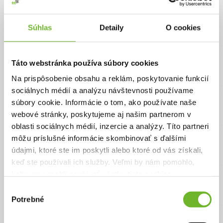
Jednorazový
Pravidelný
Súhlas
Detaily
O cookies
Celková suma
0 €
Táto webstránka používa súbory cookies
Na prispôsobenie obsahu a reklám, poskytovanie funkcií
Zadajte svoje údaje
sociálnych médií a analýzu návštevnosti používame
súbory cookie. Informácie o tom, ako používate naše
webové stránky, poskytujeme aj našim partnerom v
Už máte vytvorený svoj účet?
Prihláste sa
oblasti sociálnych médií, inzercie a analýzy. Títo partneri
Meno
môžu príslušné informácie skombinovať s ďalšími
údajmi, ktoré ste im poskytli alebo ktoré od vás získali,
keď ste používali ich služby. Veľmi by nám pomohlo,
Priezvisko
keby sme mohli používať všetky tieto cookies.
Výber
Potrebné
súhlasu
Email