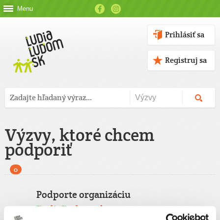
Menu
Prihlásiť sa
Registruj sa
Výzvy, ktoré chcem
podporiť
0
Podporte organizáciu
ĽudiaĽudom.sk