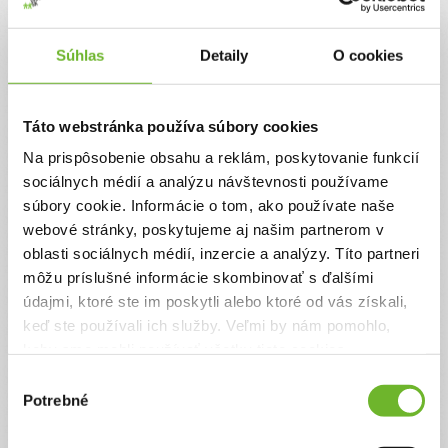
Jednorazový
Pravidelný
Súhlas
Detaily
O cookies
Celková suma
0 €
Táto webstránka používa súbory cookies
Na prispôsobenie obsahu a reklám, poskytovanie funkcií
Zadajte svoje údaje
sociálnych médií a analýzu návštevnosti používame
súbory cookie. Informácie o tom, ako používate naše
webové stránky, poskytujeme aj našim partnerom v
Už máte vytvorený svoj účet?
Prihláste sa
oblasti sociálnych médií, inzercie a analýzy. Títo partneri
Meno
môžu príslušné informácie skombinovať s ďalšími
údajmi, ktoré ste im poskytli alebo ktoré od vás získali,
keď ste používali ich služby. Veľmi by nám pomohlo,
Priezvisko
keby sme mohli používať všetky tieto cookies.
Výber
Potrebné
súhlasu
Email