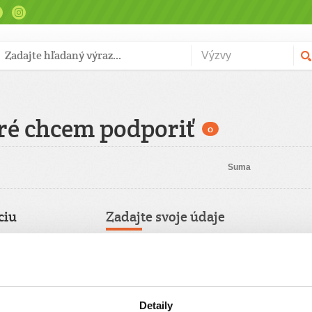
ré chcem podporiť
0
Suma
ciu
Zadajte svoje údaje
Už máte vytvorený svoj účet?
Prihláste sa
Meno
Pravidelný
Detaily