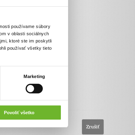
VÚBpay
SporoPay
Poštová banka
vnosti používame súbory
Platba bankovým prevodom
om v oblasti sociálnych
Pay by square
mi, ktoré ste im poskytli
hli používať všetky tieto
Marketing
Povoliť všetko
Zrušiť