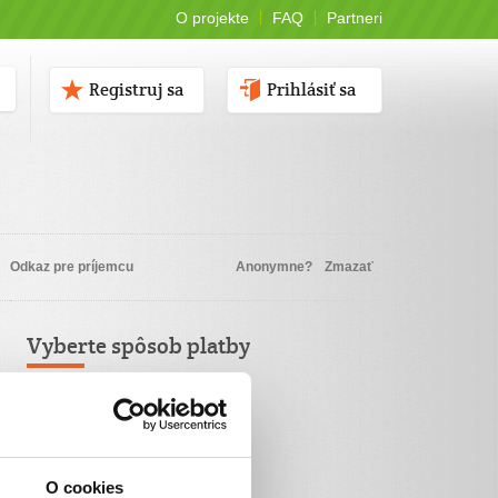
O projekte
FAQ
Partneri
Registruj sa
Prihlásiť sa
Odkaz pre príjemcu
Anonymne?
Zmazať
Vyberte spôsob platby
Platba kartou
TatraPay
O cookies