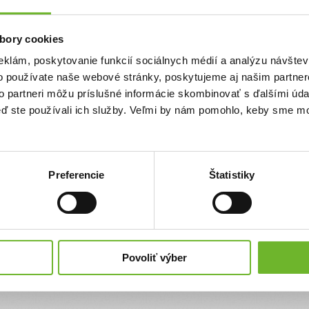
Priezvisko
bory cookies
eklám, poskytovanie funkcií sociálnych médií a analýzu návšte
Email
o používate naše webové stránky, poskytujeme aj našim partner
to partneri môžu príslušné informácie skombinovať s ďalšími údaj
keď ste používali ich služby. Veľmi by nám pomohlo, keby sme mo
Súhlasím s
podmienkami a pravidlami
portálu ĽudiaĽuďom.sk
Súhlasím so zasielaním newslettra
Preferencie
Štatistiky
Súhlasím so spracovaním svojich
osobných údajov
Úplné znenie poučenia o spracovaní osobných údajov
nájdete
tu
.
Povoliť výber