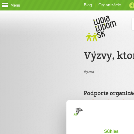
Blog
Organizácie
Menu
Výzvy, kto
Výzva
Podporte organizá
ĽudiaĽudom.sk
Jednorazový
Celková suma
Súhlas