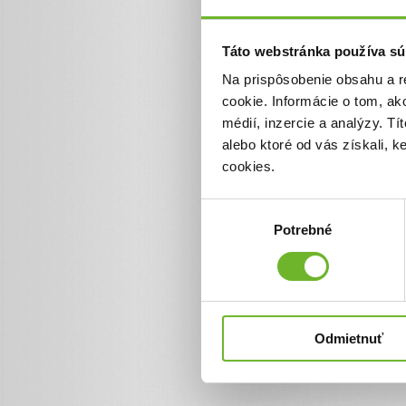
0 €
Táto webstránka používa sú
Na prispôsobenie obsahu a r
cookie. Informácie o tom, ak
médií, inzercie a analýzy. Tí
alebo ktoré od vás získali, 
cookies.
Výber
Potrebné
súhlasu
Odmietnuť