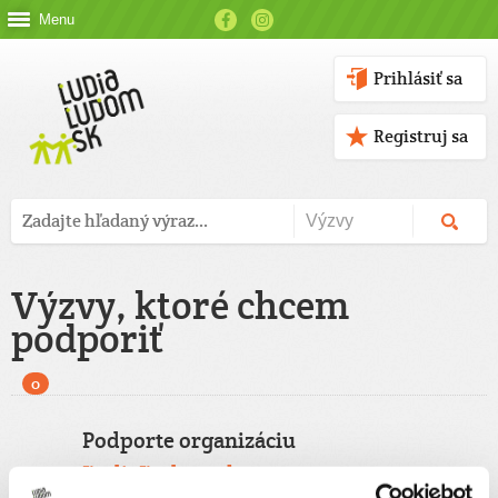
Menu
Prihlásiť sa
Registruj sa
Výzvy, ktoré chcem
podporiť
0
Podporte organizáciu
ĽudiaĽudom.sk