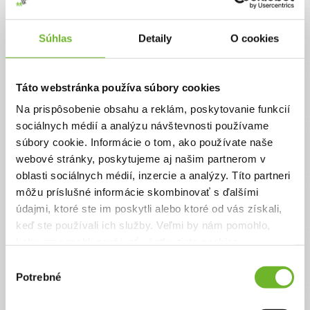
Jednorazový
Pravidelný
Súhlas
Detaily
O cookies
Celková suma
0 €
Táto webstránka používa súbory cookies
Na prispôsobenie obsahu a reklám, poskytovanie funkcií
Zadajte svoje údaje
sociálnych médií a analýzu návštevnosti používame
súbory cookie. Informácie o tom, ako používate naše
webové stránky, poskytujeme aj našim partnerom v
Už máte vytvorený svoj účet?
Prihláste sa
oblasti sociálnych médií, inzercie a analýzy. Títo partneri
Meno
môžu príslušné informácie skombinovať s ďalšími
údajmi, ktoré ste im poskytli alebo ktoré od vás získali,
keď ste používali ich služby. Veľmi by nám pomohlo,
Priezvisko
keby sme mohli používať všetky tieto cookies.
Výber
Potrebné
súhlasu
Email