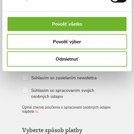
Priezvisko
Povoliť všetko
Email
Povoliť výber
Odmietnuť
Súhlasím s
podmienkami a pravidlami
portálu ĽudiaĽuďom.sk
Súhlasím so zasielaním newslettra
Súhlasím so spracovaním svojich
osobných údajov
Úplné znenie poučenia o spracovaní osobných údajov
nájdete
tu
.
Vyberte spôsob platby