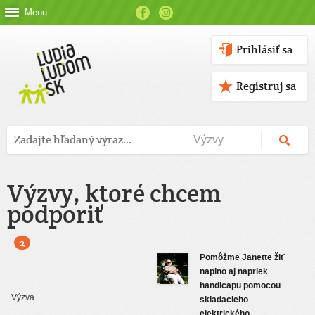
Menu
Prihlásiť sa
Registruj sa
Výzvy, ktoré chcem
podporiť
2
Pomôžme Janette žiť
naplno aj napriek
handicapu pomocou
skladacieho
elektrického