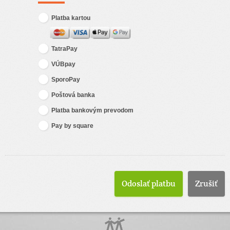
Platba kartou
TatraPay
VÚBpay
SporoPay
Poštová banka
Platba bankovým prevodom
Pay by square
Zrušiť