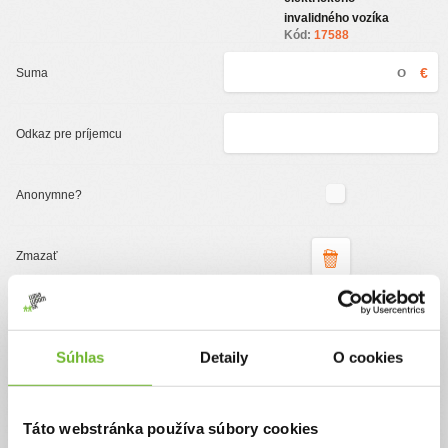
invalidného vozíka
Kód:
17588
€
Podporte organizáciu
ĽudiaĽudom.sk
Súhlas
Detaily
O cookies
Jednorazový
Pravidelný
Táto webstránka používa súbory cookies