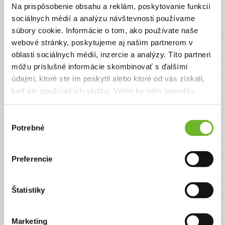
Pomôžte nám pomáhať
Na prispôsobenie obsahu a reklám, poskytovanie funkcií
sociálnych médií a analýzu návštevnosti používame
Vďaka Vášmu príspevku môžeme príjemcom
sprostredkovať dary v plnej výške a zároveň pomôžete
súbory cookie. Informácie o tom, ako používate naše
pokryť prevádzkové náklady na chod našej neziskovej
organizácie.
webové stránky, poskytujeme aj našim partnerom v
oblasti sociálnych médií, inzercie a analýzy. Títo partneri
Suma
Anonymne?
môžu príslušné informácie skombinovať s ďalšími
údajmi, ktoré ste im poskytli alebo ktoré od vás získali,
€
keď ste používali ich služby. Veľmi by nám pomohlo,
keby sme mohli používať všetky tieto cookies.
Celková suma
Výber
2 €
Potrebné
súhlasu
Preferencie
Zadajte svoje údaje
Štatistiky
Už máte vytvorený svoj účet?
Prihláste sa
Meno
Marketing