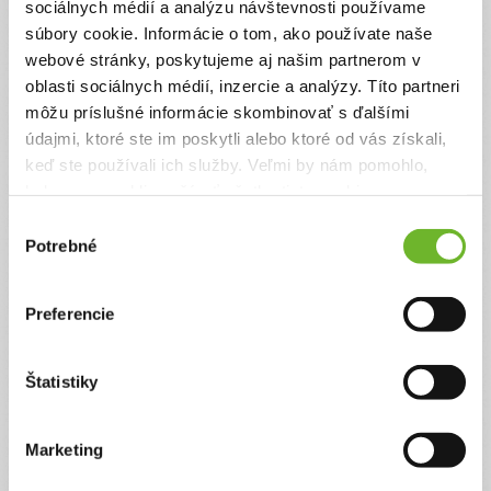
pokryť prevádzkové náklady na chod našej neziskovej
sociálnych médií a analýzu návštevnosti používame
organizácie.
súbory cookie. Informácie o tom, ako používate naše
webové stránky, poskytujeme aj našim partnerom v
Suma
Anonymne?
oblasti sociálnych médií, inzercie a analýzy. Títo partneri
€
môžu príslušné informácie skombinovať s ďalšími
údajmi, ktoré ste im poskytli alebo ktoré od vás získali,
keď ste používali ich služby. Veľmi by nám pomohlo,
Celková suma
keby sme mohli používať všetky tieto cookies.
2 €
Výber
Potrebné
súhlasu
Zadajte svoje údaje
Preferencie
Už máte vytvorený svoj účet?
Prihláste sa
Štatistiky
Meno
Marketing
Priezvisko