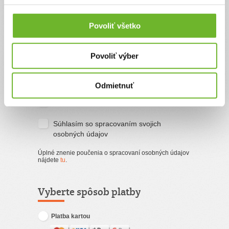
Povoliť všetko
Email
Povoliť výber
Súhlasím s
podmienkami a pravidlami
portálu ĽudiaĽuďom.sk
Odmietnuť
Súhlasím so zasielaním newslettra
Súhlasím so spracovaním svojich
osobných údajov
Úplné znenie poučenia o spracovaní osobných údajov
nájdete
tu
.
Vyberte spôsob platby
Platba kartou