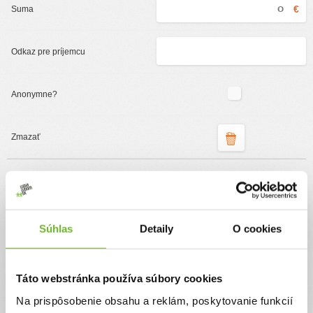
€
Podporte organizáciu
ĽudiaĽudom.sk
Súhlas
Detaily
O cookies
Jednorazový
Pravidelný
Pomôžte nám pomáhať
Táto webstránka používa súbory cookies
Vďaka Vášmu príspevku môžeme príjemcom
Na prispôsobenie obsahu a reklám, poskytovanie funkcií
sprostredkovať dary v plnej výške a zároveň pomôžete