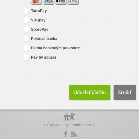
TatraPay
VÚBpay
SporoPay
Poštová banka
Platba bankovým prevodom
Pay by square
Zrušiť
© Copyright by
ĽudiaĽudom.sk