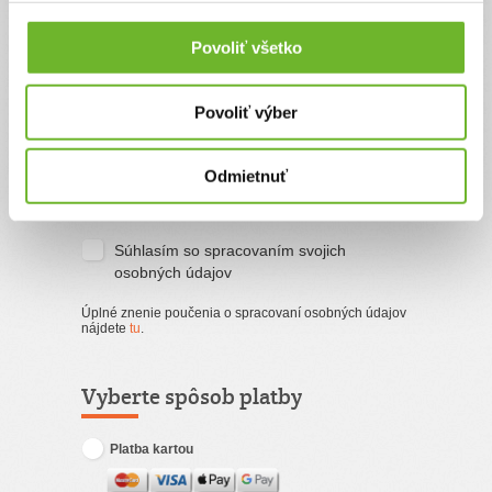
Povoliť všetko
Email
Povoliť výber
Súhlasím s
podmienkami a pravidlami
portálu ĽudiaĽuďom.sk
Odmietnuť
Súhlasím so zasielaním newslettra
Súhlasím so spracovaním svojich
osobných údajov
Úplné znenie poučenia o spracovaní osobných údajov
nájdete
tu
.
Vyberte spôsob platby
Platba kartou