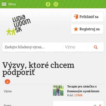
Menu
Prihlásiť sa
Registruj sa
Výzvy, ktoré chcem
podporiť
2
Terapie pre slniečko s
Downovým syndrómom
Kód:
17806
€