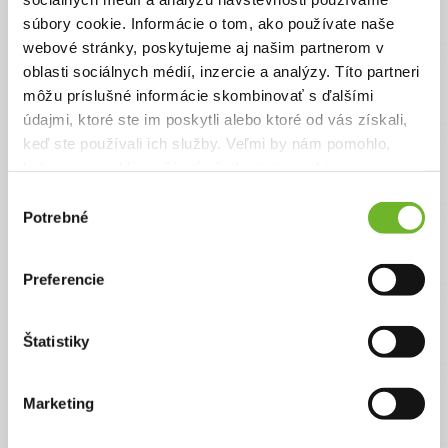
organizácie.
súbory cookie. Informácie o tom, ako používate naše
Suma
Anonymne?
webové stránky, poskytujeme aj našim partnerom v
oblasti sociálnych médií, inzercie a analýzy. Títo partneri
€
môžu príslušné informácie skombinovať s ďalšími
údajmi, ktoré ste im poskytli alebo ktoré od vás získali,
keď ste používali ich služby. Veľmi by nám pomohlo,
Celková suma
keby sme mohli používať všetky tieto cookies.
2 €
Výber
Potrebné
súhlasu
Zadajte svoje údaje
Preferencie
Už máte vytvorený svoj účet?
Prihláste sa
Štatistiky
Meno
Marketing
Priezvisko