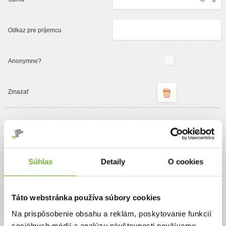
Podporte organizáciu
ĽudiaĽudom.sk
Súhlas
Detaily
O cookies
Jednorazový
Pravidelný
Pomôžte nám pomáhať
Táto webstránka používa súbory cookies
Vďaka Vášmu príspevku môžeme príjemcom
Na prispôsobenie obsahu a reklám, poskytovanie funkcií
sprostredkovať dary v plnej výške a zároveň pomôžete
pokryť prevádzkové náklady na chod našej neziskovej
sociálnych médií a analýzu návštevnosti používame