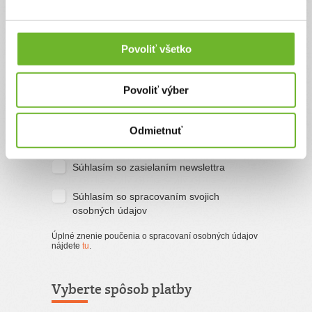
Priezvisko
Povoliť všetko
Email
Povoliť výber
Súhlasím s
podmienkami a pravidlami
Odmietnuť
portálu ĽudiaĽuďom.sk
Súhlasím so zasielaním newslettra
Súhlasím so spracovaním svojich
osobných údajov
Úplné znenie poučenia o spracovaní osobných údajov
nájdete
tu
.
Vyberte spôsob platby