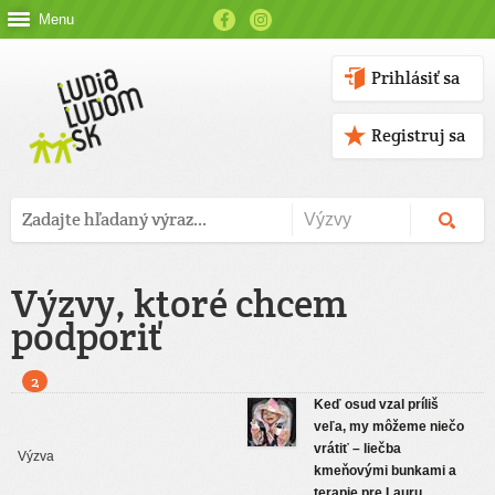
Menu
Prihlásiť sa
Registruj sa
Výzvy, ktoré chcem
podporiť
2
Keď osud vzal príliš
veľa, my môžeme niečo
vrátiť – liečba
kmeňovými bunkami a
terapie pre Lauru