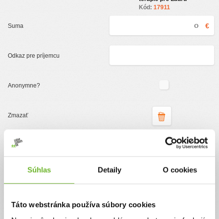
Kód:
17911
€
Podporte organizáciu
ĽudiaĽudom.sk
Súhlas
Detaily
O cookies
Jednorazový
Pravidelný
Táto webstránka používa súbory cookies
Pomôžte nám pomáhať