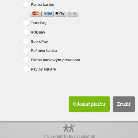
Platba kartou
TatraPay
VÚBpay
SporoPay
Poštová banka
Platba bankovým prevodom
Pay by square
Zrušiť
© Copyright by
ĽudiaĽudom.sk