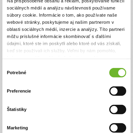
Na prispôsobenie obsahu a reklám, poskytovanie funkcií
Vďaka Vášmu príspevku môžeme príjemcom
sociálnych médií a analýzu návštevnosti používame
sprostredkovať dary v plnej výške a zároveň pomôžete
pokryť prevádzkové náklady na chod našej neziskovej
súbory cookie. Informácie o tom, ako používate naše
organizácie.
webové stránky, poskytujeme aj našim partnerom v
oblasti sociálnych médií, inzercie a analýzy. Títo partneri
Suma
Anonymne?
môžu príslušné informácie skombinovať s ďalšími
€
údajmi, ktoré ste im poskytli alebo ktoré od vás získali,
keď ste používali ich služby. Veľmi by nám pomohlo,
keby sme mohli používať všetky tieto cookies.
Celková suma
Výber
2 €
Potrebné
súhlasu
Preferencie
Zadajte svoje údaje
Už máte vytvorený svoj účet?
Prihláste sa
Štatistiky
Meno
Marketing