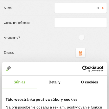
€
Podporte organizáciu
ĽudiaĽudom.sk
Súhlas
Detaily
O cookies
Jednorazový
Pravidelný
Táto webstránka používa súbory cookies
Pomôžte nám pomáhať
Na prispôsobenie obsahu a reklám, poskytovanie funkcií
Vďaka Vášmu príspevku môžeme príjemcom