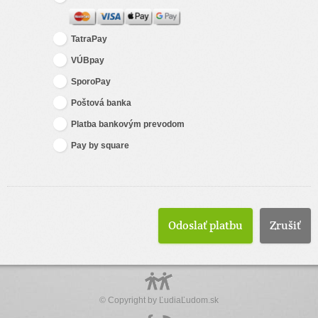
TatraPay
VÚBpay
SporoPay
Poštová banka
Platba bankovým prevodom
Pay by square
Zrušiť
© Copyright by
ĽudiaĽudom.sk