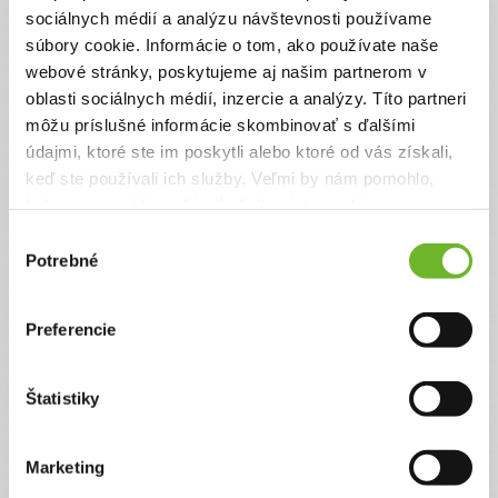
sprostredkovať dary v plnej výške a zároveň pomôžete
sociálnych médií a analýzu návštevnosti používame
pokryť prevádzkové náklady na chod našej neziskovej
organizácie.
súbory cookie. Informácie o tom, ako používate naše
webové stránky, poskytujeme aj našim partnerom v
Suma
Anonymne?
oblasti sociálnych médií, inzercie a analýzy. Títo partneri
môžu príslušné informácie skombinovať s ďalšími
€
údajmi, ktoré ste im poskytli alebo ktoré od vás získali,
keď ste používali ich služby. Veľmi by nám pomohlo,
keby sme mohli používať všetky tieto cookies.
Celková suma
2 €
Výber
Potrebné
súhlasu
Preferencie
Zadajte svoje údaje
Už máte vytvorený svoj účet?
Prihláste sa
Štatistiky
Meno
Marketing