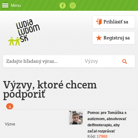
Menu
Prihlásiť sa
Registruj sa
Výzvy, ktoré chcem
podporiť
2
Pomoc pre Tomáška s
autizmom, absolvovať
delfinoterapiu, aby
začal rozprávať
Kód:
17960