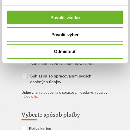
Priezvisko
Povoliť všetko
Email
Povoliť výber
Súhlasím s
podmienkami a pravidlami
Odmietnuť
portálu ĽudiaĽuďom.sk
Súhlasím so zasielaním newslettra
Súhlasím so spracovaním svojich
osobných údajov
Úplné znenie poučenia o spracovaní osobných údajov
nájdete
tu
.
Vyberte spôsob platby
Platba kartou