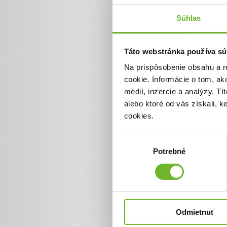
Súhlas
Jednorazový
Pomôžte nám pomáhať
Táto webstránka používa sú
Vďaka Vášmu príspevku môže
sprostredkovať dary v plnej v
Na prispôsobenie obsahu a r
pokryť prevádzkové náklady na
organizácie.
cookie. Informácie o tom, ak
médií, inzercie a analýzy. Tí
Suma
alebo ktoré od vás získali, 
cookies.
€
Výber
Potrebné
súhlasu
Celková suma
2 €
Odmietnuť