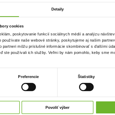
Detaily
Meno
Pravidelný
bory cookies
me príjemcom
Priezvisko
ýške a zároveň pomôžete
eklám, poskytovanie funkcií sociálnych médií a analýzu návšte
 chod našej neziskovej
o používate naše webové stránky, poskytujeme aj našim partner
to partneri môžu príslušné informácie skombinovať s ďalšími údaj
Email
Anonymne?
keď ste používali ich služby. Veľmi by nám pomohlo, keby sme mo
Súhlasím s
podmienkami a pravidlami
portálu ĽudiaĽuďom.sk
Preferencie
Štatistiky
Súhlasím so zasielaním newslettra
Súhlasím so spracovaním svojich
osobných údajov
Povoliť výber
Úplné znenie poučenia o spracovaní osobných údajov
nájdete
tu
.