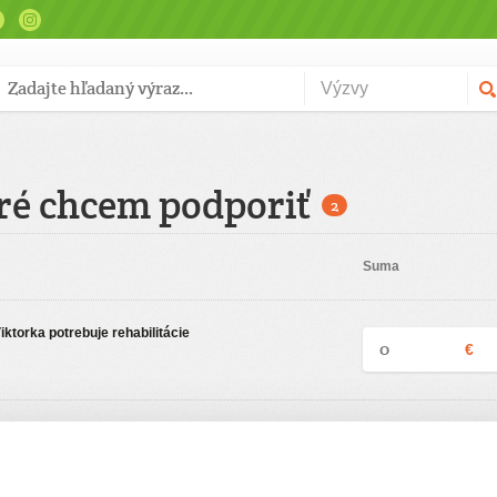
ré chcem podporiť
2
Suma
iktorka potrebuje rehabilitácie
€
ciu
Zadajte svoje údaje
Už máte vytvorený svoj účet?
Prihláste sa