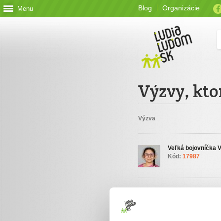
Blog
Organizácie
Menu
Výzvy, kto
Výzva
Veľká bojovníčka V
Kód:
17987
Podporte organizá
ĽudiaĽudom.sk