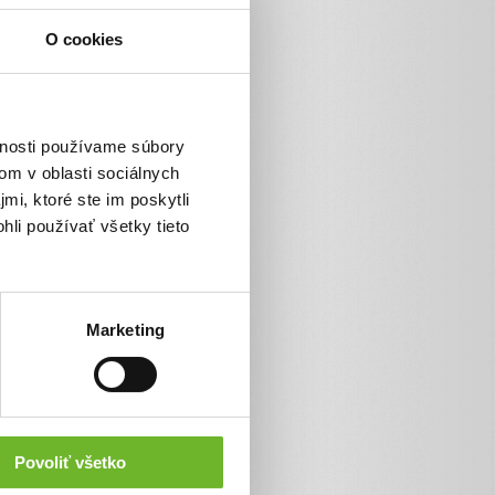
Platba kartou
O cookies
TatraPay
VÚBpay
SporoPay
vnosti používame súbory
Poštová banka
om v oblasti sociálnych
mi, ktoré ste im poskytli
Platba bankovým prevodom
hli používať všetky tieto
Pay by square
Marketing
Povoliť všetko