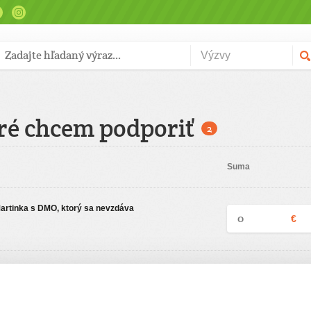
ré chcem podporiť
2
Suma
Martinka s DMO, ktorý sa nevzdáva
€
ciu
Zadajte svoje údaje
Už máte vytvorený svoj účet?
Prihláste sa