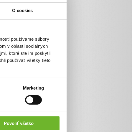
Platba kartou
O cookies
TatraPay
VÚBpay
SporoPay
vnosti používame súbory
Poštová banka
om v oblasti sociálnych
mi, ktoré ste im poskytli
Platba bankovým prevodom
hli používať všetky tieto
Pay by square
Marketing
Povoliť všetko