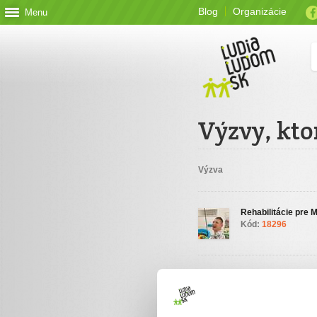
Blog
Organizácie
Menu
Výzvy, kto
Výzva
Rehabilitácie pre 
Kód:
18296
Podporte organizá
ĽudiaĽudom.sk