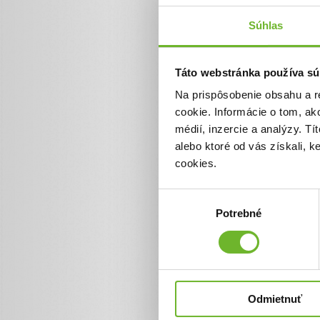
Súhlas
Jednorazový
Pomôžte nám pomáhať
Táto webstránka používa sú
Vďaka Vášmu príspevku môže
sprostredkovať dary v plnej v
Na prispôsobenie obsahu a r
pokryť prevádzkové náklady na
organizácie.
cookie. Informácie o tom, ak
médií, inzercie a analýzy. Tí
Suma
alebo ktoré od vás získali, 
cookies.
€
Výber
Potrebné
súhlasu
Celková suma
2 €
Odmietnuť