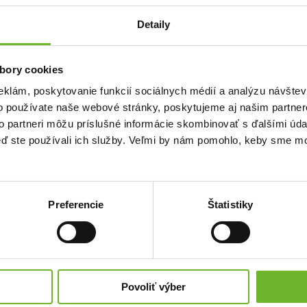
Detaily
Meno
Pravidelný
bory cookies
me príjemcom
Priezvisko
ýške a zároveň pomôžete
eklám, poskytovanie funkcií sociálnych médií a analýzu návšte
 chod našej neziskovej
o používate naše webové stránky, poskytujeme aj našim partner
to partneri môžu príslušné informácie skombinovať s ďalšími údaj
Email
Anonymne?
keď ste používali ich služby. Veľmi by nám pomohlo, keby sme mo
Súhlasím s
podmienkami a pravidlami
portálu ĽudiaĽuďom.sk
Preferencie
Štatistiky
Súhlasím so zasielaním newslettra
Súhlasím so spracovaním svojich
osobných údajov
Povoliť výber
Úplné znenie poučenia o spracovaní osobných údajov
nájdete
tu
.