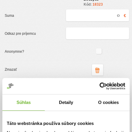
Kód:
18323
€
Podporte organizáciu
ĽudiaĽudom.sk
Súhlas
Detaily
O cookies
Jednorazový
Pravidelný
Táto webstránka používa súbory cookies
Pomôžte nám pomáhať