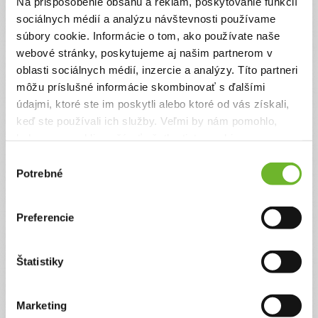
Na prispôsobenie obsahu a reklám, poskytovanie funkcií
Vďaka Vášmu príspevku môžeme príjemcom
sociálnych médií a analýzu návštevnosti používame
sprostredkovať dary v plnej výške a zároveň pomôžete
pokryť prevádzkové náklady na chod našej neziskovej
súbory cookie. Informácie o tom, ako používate naše
organizácie.
webové stránky, poskytujeme aj našim partnerom v
oblasti sociálnych médií, inzercie a analýzy. Títo partneri
Suma
Anonymne?
môžu príslušné informácie skombinovať s ďalšími
€
údajmi, ktoré ste im poskytli alebo ktoré od vás získali,
keď ste používali ich služby. Veľmi by nám pomohlo,
keby sme mohli používať všetky tieto cookies.
Celková suma
Výber
2 €
Potrebné
súhlasu
Preferencie
Zadajte svoje údaje
Už máte vytvorený svoj účet?
Prihláste sa
Štatistiky
Meno
Marketing