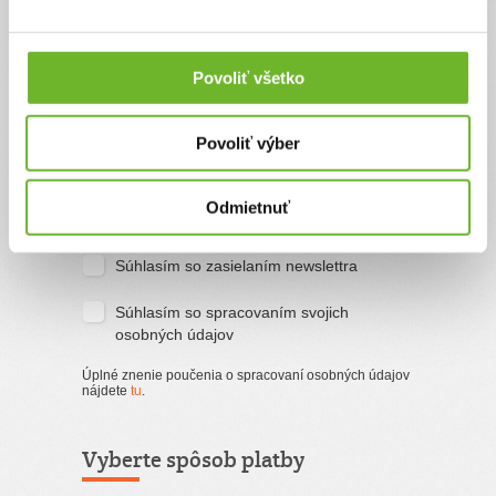
Priezvisko
Povoliť všetko
Email
Povoliť výber
Súhlasím s
podmienkami a pravidlami
Odmietnuť
portálu ĽudiaĽuďom.sk
Súhlasím so zasielaním newslettra
Súhlasím so spracovaním svojich
osobných údajov
Úplné znenie poučenia o spracovaní osobných údajov
nájdete
tu
.
Vyberte spôsob platby