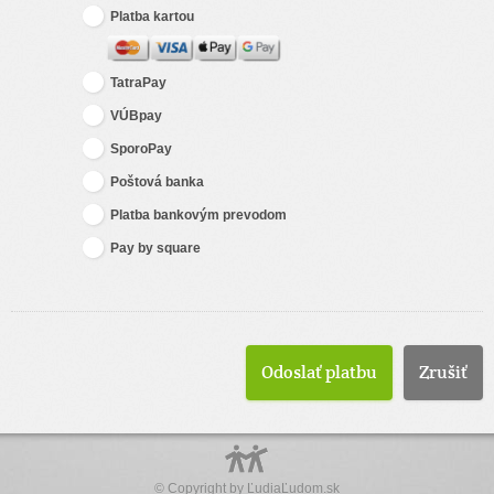
Platba kartou
TatraPay
VÚBpay
SporoPay
Poštová banka
Platba bankovým prevodom
Pay by square
Zrušiť
© Copyright by
ĽudiaĽudom.sk