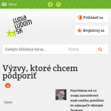
Menu
Prihlásiť sa
Registruj sa
Výzvy, ktoré chcem
podporiť
2
Pani Helena má vo
svojej starostlivosti
malú vnučku, pomôžme
im zabezpečiť dôstojné
živobytie