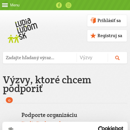
Menu
Prihlásiť sa
Registruj sa
Výzvy, ktoré chcem
podporiť
0
Podporte organizáciu
ĽudiaĽudom.sk