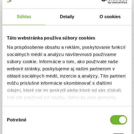
Jednorazový
Pravidelný
Súhlas
Detaily
O cookies
Celková suma
0 €
Táto webstránka používa súbory cookies
Na prispôsobenie obsahu a reklám, poskytovanie funkcií
Zadajte svoje údaje
sociálnych médií a analýzu návštevnosti používame
súbory cookie. Informácie o tom, ako používate naše
webové stránky, poskytujeme aj našim partnerom v
Už máte vytvorený svoj účet?
Prihláste sa
oblasti sociálnych médií, inzercie a analýzy. Títo partneri
Meno
môžu príslušné informácie skombinovať s ďalšími
údajmi, ktoré ste im poskytli alebo ktoré od vás získali,
keď ste používali ich služby. Veľmi by nám pomohlo,
Priezvisko
keby sme mohli používať všetky tieto cookies.
Výber
Potrebné
súhlasu
Email