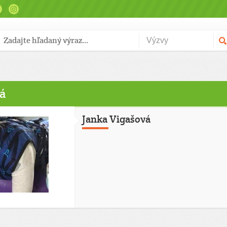
vá
Janka Vigašová