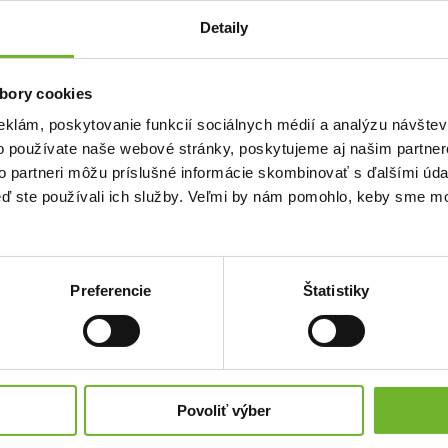
Chcem vedieť viac
Detaily
bory cookies
ku -
eklám, poskytovanie funkcií sociálnych médií a analýzu návšte
ITÁCIA
o používate naše webové stránky, poskytujeme aj našim partner
to partneri môžu príslušné informácie skombinovať s ďalšími údaj
keď ste používali ich služby. Veľmi by nám pomohlo, keby sme mo
BRÝCH ĽUDÍ, ABY
Olej z Cédra Sibirskeho -
NAPREDOVAŤ A
KY, KTORÉ SÚ PRE
nová nádej pre Viktorku
SŤ, ALE PRE NÁS
RÝ SI MUSÍ NAŠA
Preferencie
Štatistiky
Veľmi túžime pomôcť našej dcérke Viktorke
Ďakujeme! Vyzbierali sme:
310 €
:
185 €
Chcem vedieť viac
Povoliť výber
ďalšie...