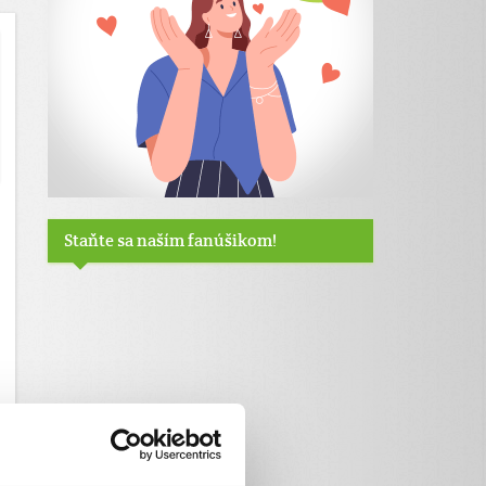
Staňte sa naším fanúšikom!