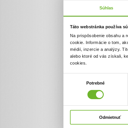
Súhlas
Táto webstránka používa sú
Nádej pre Viktor
Na prispôsobenie obsahu a r
NEUROREHABIL
cookie. Informácie o tom, ak
V ADELI
médií, inzercie a analýzy. Tí
alebo ktoré od vás získali, 
POTREBUJEME POMOC DO
cookies.
NAŠE SLNIEČKO MOHLO 
UROBIŤ SVOJE PRVÉ KRO
Výber
OSTATNÝCH SAMOZREJMO
TEN NAJKRAJŠÍ SEN, KTO
Potrebné
súhlasu
LÁSKA ŤAŽKO VYBOJOVAŤ
Ďakujeme! Vyzbierali sme
Chcem vedieť viac
Odmietnuť
Načítať 