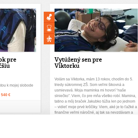
ok pre
Vytúžený sen pre
čšiu
Viktorku
Volám sa Viktorka, mám 13 rokov, chodím do 5.
triedy súkromnej ZŠ. Som veľmi šikovná a
stou k mojej slobode
usmievavá. Moja maminka mi hovorí “naše
:
540 €
slniečko”. Viem, čo pre mňa všetko robí. Mamina,
tatino a môj braček Jakubko túžia len po jednom
– vidieť moje prvé krôčiky. Viem, aké je to ťažké a
finančne veľmi náročné, aj tak sa nevzdávam a
robím obrovské pokroky.
Ďakujeme! Vyzbierali sme:
270 €