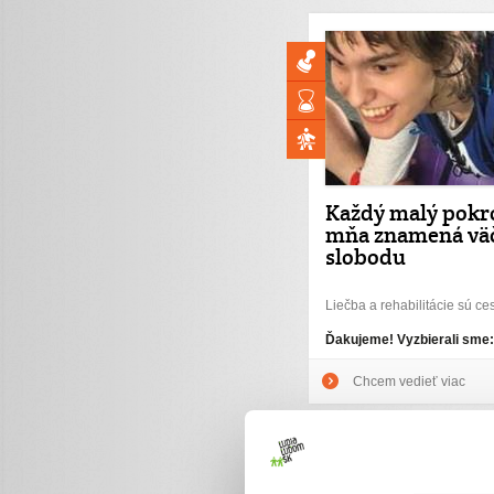
Každý malý pokr
mňa znamená vä
slobodu
Liečba a rehabilitácie sú ce
Ďakujeme! Vyzbierali sme
Chcem vedieť viac