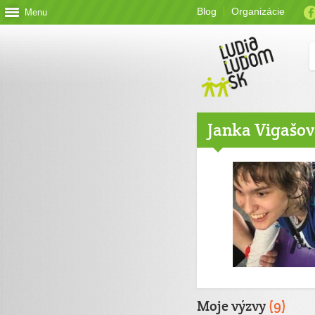
Blog
Organizácie
Menu
Janka Vigašo
Moje výzvy
(9)