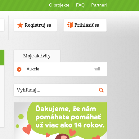
O projekte
FAQ
Partneri
Registruj sa
Prihlásiť sa
Moje aktivity
Aukcie
null