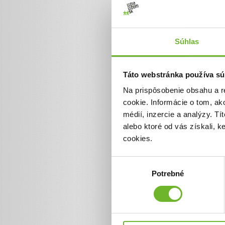
Súhlas
Táto webstránka používa sú
Na prispôsobenie obsahu a r
Pomoc slobodnej
cookie. Informácie o tom, ak
mamine
médií, inzercie a analýzy. Tí
alebo ktoré od vás získali, 
Som slobodná mamina, mám
cookies.
Ocitli sme sa v situácií z kt
dostať bez pomoci.
Výber
Ďakujeme! Vyzbierali sme
Potrebné
súhlasu
Chcem vedieť viac
Moje dary
(2)