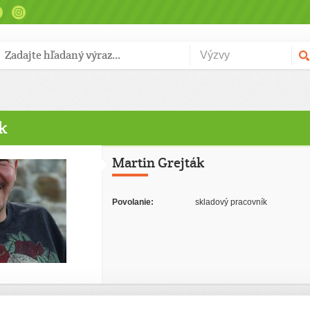
k
Martin Grejták
Povolanie:
skladový pracovník
podporil
(2)