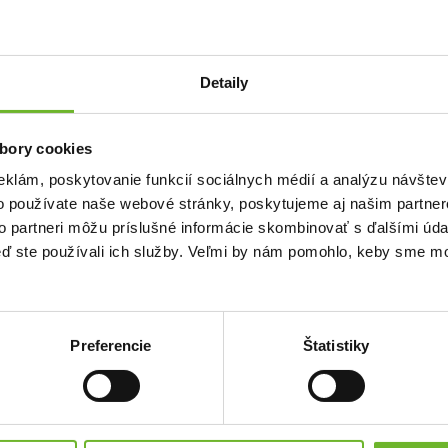
Detaily
bory cookies
eklám, poskytovanie funkcií sociálnych médií a analýzu návšte
Pomoc ľuďom po požiari
o používate naše webové stránky, poskytujeme aj našim partner
2
to partneri môžu príslušné informácie skombinovať s ďalšími údaj
keď ste používali ich služby. Veľmi by nám pomohlo, keby sme mo
 4 ročnú dcérku.
Dobrý deň volám sa Lucia som známa rodiny
orej sa už neviem
Paganikovcov ,ktorým vyhorel byt v Poprade na
starom juhu so soboty na nedeľu v noci 7.1-
8.1.2017
:
425 €
Ďakujeme! Vyzbierali sme:
3192 €
Preferencie
Štatistiky
Chcem vedieť viac