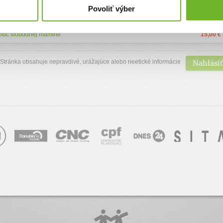
Povoliť výber
oc ľuďom po požiari 2
17,00 €
oc slobodnej mamine
15,00 €
Nahlásiť
Stránka obsahuje nepravdivé, urážajúce alebo neetické informácie