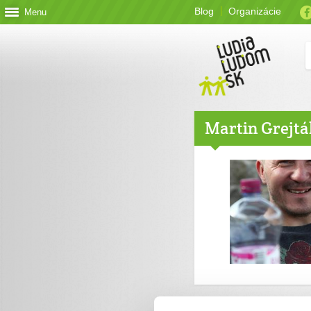
Blog
Organizácie
Menu
Martin Grejtá
Výzvy, ktoré som 