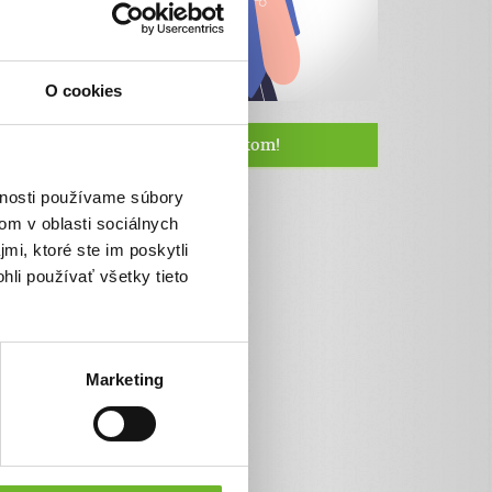
O cookies
Staňte sa naším fanúšikom!
vnosti používame súbory
om v oblasti sociálnych
mi, ktoré ste im poskytli
hli používať všetky tieto
Marketing