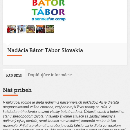
Nadácia Bátor Tábor Slovakia
Doplňujúce informácie
Kto sme
Náš príbeh
V milujúcej rodine je dieťa jedným z najcennejších pokladov. Ak je dieťaťu
diagnostikovaná vážna choroba, celý doterajší život rodiny sa zrúti. Z
každodenného života zmiznú všetky bežné radosti. Úzkosť, strach a bolesť sa
stanú stredobodom života. V takejto životnej situácii sa zastaví telesný a
duševný vývoj dieťaťa, stratí kontakt s rovesníkmi, kamaráti mu len ťažko
rozumejú. Prijať a prekonať chorobu je oveľa ľahšie, ak je dieťa vo veselom,