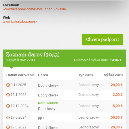
Facebook
www.facebook.com/Bator.Tabor.Slovakia
Web
www.batortabor.org/sk
Chcem podporiť
Zoznam darov (3053)
Najvyšší dar:
770 €
Priemerná výška daru:
14.86 €
Dátum darovania
Darca
Typ daru
Výška daru
3.11.2025
Jednorazový
20,00 €
Dobrý človek
15.1.2025
Jednorazový
2,00 €
Dobrý človek
Karol Marton
12.12.2024
Jednorazový
5,00 €
Dar z lasky
17.6.2024
Jednorazový
50,00 €
pp ll
17.8.2022
Jednorazový
20,00 €
Dobrý človek