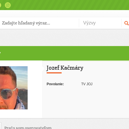
y
Jozef Kačmáry
Povolanie:
TV JOJ
Prečo som overovateľom