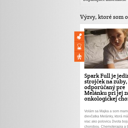
Výzvy, ktoré som o
Spark Full je jed
strojček na zuby,
odporúčaný pre
Melánku pri jej z
onkologickej ch
Volám sa Majka a som mam
dievčatka Melánky, ktorá má
viac ako polovicu života bo
chorobou. Chemoterapia a b