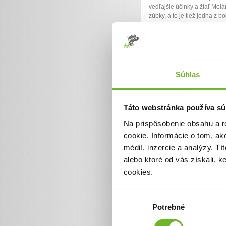
vedľajšie účinky a žiaľ Mel
zúbky, a to je tiež jedna z bo
nikto zažiť. Potrebovali by 
prostriedky na strojček na z
strojček odporúčaný k ...
Ďakujeme! Vyzbierali sme
Súhlas
Chcem vedieť viac
Táto webstránka používa sú
Na prispôsobenie obsahu a r
cookie. Informácie o tom, ak
médií, inzercie a analýzy. Tí
alebo ktoré od vás získali, 
cookies.
Pomoc pre Nicol
Výber
bunkovú liečbu 
Potrebné
súhlasu
diagnostiku v N