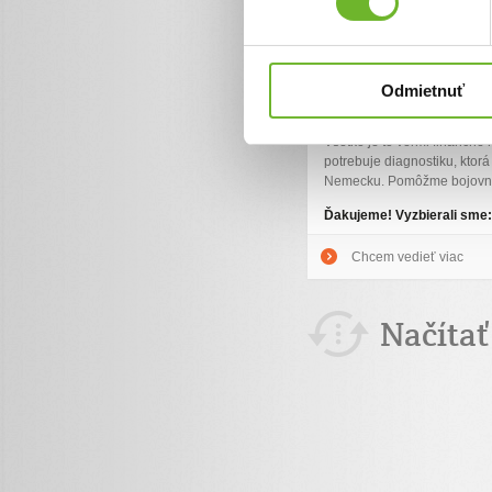
Zdravý, šikovný Nico sa zo 
kritického stavu s množstvo
záchvatov, ktoré mu spôsobu
problémy. Lekári nevedia, č
Odmietnuť
a lieky mu nepomáhajú. Rod
rehabilitujú, je mu podávan
Všetko je to veľmi finančne
potrebuje diagnostiku, ktorá 
Nemecku. Pomôžme bojovník
Ďakujeme! Vyzbierali sme
Chcem vedieť viac
Načítať 