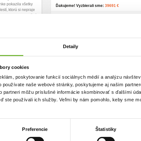
ánke pokazila všetky
Ďakujeme! Vyzbierali sme:
39691 €
lestí, ktorú si nepraje
sme vyzbierať finančné
Chcem vedieť viac
uby Spark Full (jediný
:
6716 €
Detaily
bory cookies
eklám, poskytovanie funkcií sociálnych médií a analýzu návšte
o používate naše webové stránky, poskytujeme aj našim partner
Spoločne pre Laru:
to partneri môžu príslušné informácie skombinovať s ďalšími údaj
Pomoc pre Laru stále
keď ste používali ich služby. Veľmi by nám pomohlo, keby sme mo
pokračuje na prepravu
na vyšetrenia doma i v
zahraničí
aska na
a súrnu
Preferencie
Štatistiky
Pomôžme Lare v boji s jej závažnými zdravotnými
emecku
ochoreniami. Navštevuje veľa špecialistov a
vďaka Vašej pomoci, môže absolvovať vyšetrenia