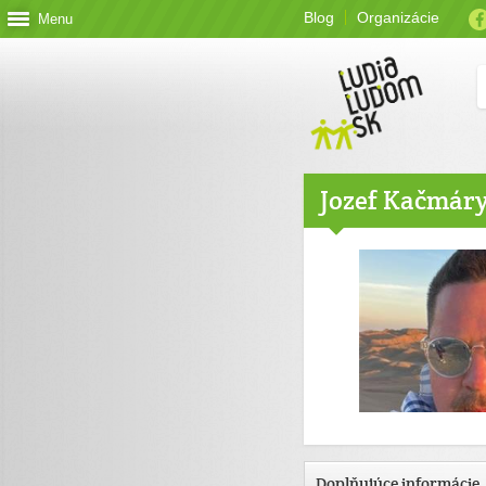
Blog
Organizácie
Menu
Jozef Kačmár
Doplňujúce informácie