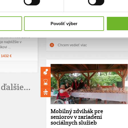
a potrebné rehabilitácie. Rodičom sa však
dňa na deň dostal do
pokazilo auto, preto je pre nich veľkým
m epileptických
problémom cestovať za lekármi či už doma alebo
jú ďalšie zdravotné
v zahraničí. Pomôžme rodičom zabezpečiť Lare
o jeho stav spôsobuje
Povoliť výber
prepravu za vyšetreniami.
ičia s ním doma
á bunková terapia.
Ďakujeme! Vyzbierali sme:
105 €
 náročné. Nico súrne
je najbližšie v
Chcem vedieť viac
ovi ...
:
1432 €
ďalšie...
Mobilný zdvihák pre
seniorov v zariadení
sociálnych služieb