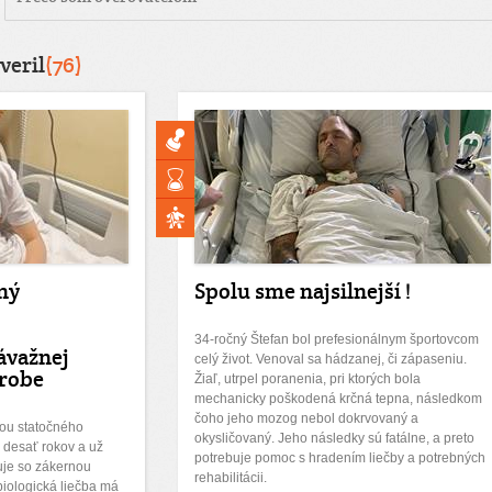
veril
(76)
iný
Spolu sme najsilnejší !
34-ročný Štefan bol prefesionálnym športovcom
ávažnej
celý život. Venoval sa hádzanej, či zápaseniu.
orobe
Žiaľ, utrpel poranenia, pri ktorých bola
mechanicky poškodená krčná tepna, následkom
čoho jeho mozog nebol dokrvovaný a
ou statočného
okysličovaný. Jeho následky sú fatálne, a preto
 desať rokov a už
potrebuje pomoc s hradením liečby a potrebných
juje so zákernou
rehabilitácii.
iologická liečba má