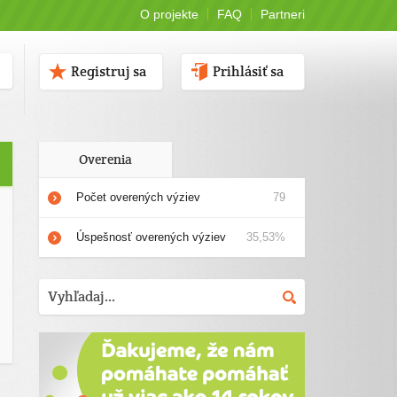
O projekte
FAQ
Partneri
Registruj sa
Prihlásiť sa
Overenia
Počet overených výziev
79
Úspešnosť overených výziev
35,53%