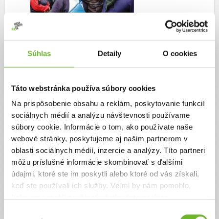
Súhlas
Detaily
O cookies
Martin Buňo
Táto webstránka používa súbory cookies
Moje výzvy
(2)
Na prispôsobenie obsahu a reklám, poskytovanie funkcií
sociálnych médií a analýzu návštevnosti používame
súbory cookie. Informácie o tom, ako používate naše
webové stránky, poskytujeme aj našim partnerom v
oblasti sociálnych médií, inzercie a analýzy. Títo partneri
môžu príslušné informácie skombinovať s ďalšími
údajmi, ktoré ste im poskytli alebo ktoré od vás získali,
keď ste používali ich služby. Veľmi by nám pomohlo,
keby sme mohli používať všetky tieto cookies.
Výber
India - kto sú daliti?