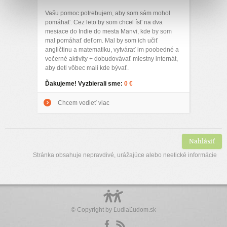
Vašu pomoc potrebujem, aby som sám mohol
pomáhať. Cez leto by som chcel ísť na dva
mesiace do Indie do mesta Manvi, kde by som
mal pomáhať deťom. Mal by som ich učiť
angličtinu a matematiku, vytvárať im poobedné a
večerné aktivity + dobudovávať miestny internát,
aby deti vôbec mali kde bývať.
Ďakujeme! Vyzbierali sme:
0 €
Chcem vedieť viac
Nahlásiť
Stránka obsahuje nepravdivé, urážajúce alebo neetické informácie
© Copyright by
ĽudiaĽudom.sk