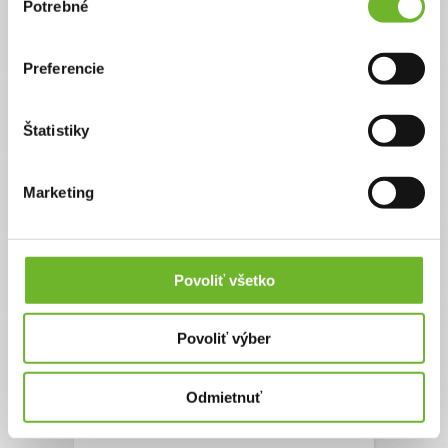
Potrebné
súhlasu
Priatelia :) Vašu pomoc potrebujem, aby som sám
mohol pomáhať. Cez projekt Misia India sa
Preferencie
chystám cez leto do Indie do oblasti Manvi, kde
budem robiť všemožné práce, ale predovšetkým
pomáhať na stavbe školy pre deti, doučovať
decká a samozrejme sa s nimi hrať a tvoriť im
Štatistiky
kreatívne poobedia :)
Ďakujeme! Vyzbierali sme:
212 €
Marketing
Chcem vedieť viac
Povoliť všetko
Povoliť výber
Odmietnuť
Pomoc v Indii