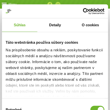
Menu
Prihlásiť sa
Súhlas
Detaily
O cookies
Registruj sa
Táto webstránka používa súbory cookies
Na prispôsobenie obsahu a reklám, poskytovanie funkcií
sociálnych médií a analýzu návštevnosti používame
súbory cookie. Informácie o tom, ako používate naše
Základné informácie
Ďalšie informácie
webové stránky, poskytujeme aj našim partnerom v
oblasti sociálnych médií, inzercie a analýzy. Títo partneri
Greenpeace Slovensko
môžu príslušné informácie skombinovať s ďalšími
údajmi, ktoré ste im poskytli alebo ktoré od vás získali,
keď ste používali ich služby. Veľmi by nám pomohlo,
keby sme mohli používať všetky tieto cookies.
Výber
Potrebné