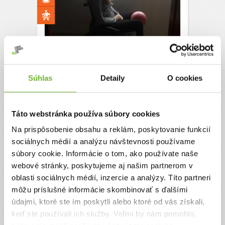
Pomoc Veronike
Nevzdávam sa opäť chcem chodiť....
Súhlas
Detaily
O cookies
Ďakujeme! Vyzbierali sme:
370 €
Chcem vedieť viac
Táto webstránka používa súbory cookies
Načítať ďalšie...
Na prispôsobenie obsahu a reklám, poskytovanie funkcií
sociálnych médií a analýzu návštevnosti používame
súbory cookie. Informácie o tom, ako používate naše
Výzvy, ktoré som podporil
(12)
webové stránky, poskytujeme aj našim partnerom v
oblasti sociálnych médií, inzercie a analýzy. Títo partneri
môžu príslušné informácie skombinovať s ďalšími
údajmi, ktoré ste im poskytli alebo ktoré od vás získali,
keď ste používali ich služby. Veľmi by nám pomohlo,