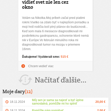
vidieť svet nie len cez
okno
Volám sa Nikolka.Moj príbeh začal pred piatimi
rokmi.Vsetko sa zdalo byť v najlepšom poriadku a
moji hrdí rodičia bolí plný plánov do budúcnosti...
Keď som mala 6 mesiacov diagnostikovali mi
postinfekcnu gastroparezu, ochorenie ktoré nemá
nik v Európe.Vo februári minulého roka mi
diagnostikovali tumor na mozgu v priemere
16mm.
Ďakujeme! Vyzbierali sme:
515 €
Chcem vedieť viac
Načítať ďalšie...
Moje dary
(12)
Môj sen je sama sa najesť a byť úplne
18.11.2024
20,00 €
samostatná, pomôžte mi ho splniť
18.11.2024
Pomôžte nám pomáhať
2,00 €