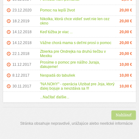
23.12.2020
Pomoc na lepší život
20,00 €
Nikolka, ktorá chce vidieť svet nie len cez
18.2.2019
20,00 €
okno
14.12.2018
Keď túžba je viac ...
20,00 €
14.12.2018
Vážne chorá mama s deťmi prosí o pomoc
20,00 €
Zbierka pre Ondrejka na druhú liečbu v
22.1.2018
20,00 €
Mexiku
Prosíme o pomoc pre nášho Juraja,
11.12.2017
10,00 €
ďakujeme!
8.12.2017
Nespadá do tabuliek
10,00 €
"NA NOHY" - operácia Ulzibat pre Joja, ktorý
30.11.2017
10,00 €
ďalej bojuje a nevzdáva sa !!!
...Načítať ďalšie...
Nahlásiť
Stránka obsahuje nepravdivé, urážajúce alebo neetické informácie