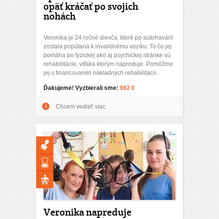
opäť kráčať po svojich
nohách
Veronika je 24 ročné dievča, ktoré po autohavárii
zostala pripútaná k invalidnému vozíku. To čo jej
pomáha po fyzickej ako aj psychickej stránke sú
rehabilitácie, vďaka ktorým napreduje. Pomôžme
jej s financovaním nákladných rehabilitácii.
Ďakujeme! Vyzbierali sme:
982 €
Chcem vedieť viac
Veronika napreduje