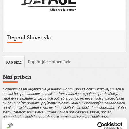
Depaul Slovensko
Doplňujúce informácie
Kto sme
Náš príbeh
Poslaním našej organizácie je pomoc ľuďom, ktorí sa ocitli v krízovej situácii a
zostali bez prostriedkov na ulici. Ľuďom v núdzi poskytujeme predovšetkým
naplnenie základných životných potrieb a pomoc pri riešení ich situácie. Naše
služby sú nízkoprahové, prijímame klientov, ktorí sú v podobných zariadeniach
odmietaní kvôli alkoholu, zlej hygiene, chýbajúcim dokladom, chorobám, alebo
zlému zdravotnému stavu. Ľuďom v núdzi poskytujeme stravu, nocľah,
ošetrenie rán, sociálne poradenstvo, pomoc pri vybavení dokladov a
sociálnych dávok ako aj pomoc pri hľadí riešenia ich životnej situácie.