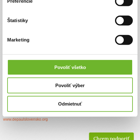
Preferencie
Štatistiky
Marketing
Povoliť všetko
Povoliť výber
Facebook
Odmietnuť
www.facebook.com/DEPAUL-SLOVENSKO-nezisková-organizácia
Web
www.depaulslovensko.org
Chcem podporiť