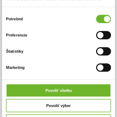
keby sme mohli používať všetky tieto cookies.
Výber
Potrebné
súhlasu
Preferencie
Zabezpečme prevádzku
Rehabilitačného
strediska pre ľudí s
Štatistiky
duševnou poruchou
Našim cieľom a zámerom je preklenúť náročné
Marketing
obdobie na prevádzku nášho Rehabilitačného
strediska. Tohoročný nárast energií a zložitej
situácie v sociálnych službách si už vypýtal svoju
daň vo forme zrušenia 2 bytov Podporovaného
bývania. Pritom počet ľudí s duševnou poruchou
Povoliť všetko
narastá. Potrebujeme tu byť pre nich.
Ďakujeme! Vyzbierali sme:
1118 €
Povoliť výber
Chcem vedieť viac