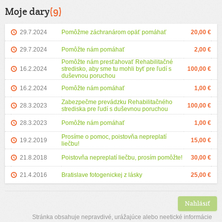
Moje dary
(9)
29.7.2024
Pomôžme záchranárom opäť pomáhať
20,00 €
29.7.2024
Pomôžte nám pomáhať
2,00 €
Pomôžte nám presťahovať Rehabilitačné
16.2.2024
stredisko, aby sme tu mohli byť pre ľudí s
100,00 €
duševnou poruchou
16.2.2024
Pomôžte nám pomáhať
1,00 €
Zabezpečme prevádzku Rehabilitačného
28.3.2023
100,00 €
strediska pre ľudí s duševnou poruchou
28.3.2023
Pomôžte nám pomáhať
1,00 €
Prosíme o pomoc, poistovňa nepreplatí
19.2.2019
15,00 €
liečbu!
21.8.2018
Poistovňa nepreplatí liečbu, prosím pomôžte!
30,00 €
21.4.2016
Bratislave fotogenickej z lásky
25,00 €
Nahlásiť
Stránka obsahuje nepravdivé, urážajúce alebo neetické informácie