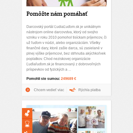
Pomôžte nám pomáhať
Darcovský portál ĽudiaĽuďom.sk je unikátnym
nástrojom online darcovstva, ktorý od svojho
vzniku v roku 2010 pomohol tisíckam príjemcov, či
už ľuďom v núdzi, alebo organizáciám. Všetky
finančné dary, ktoré zašle darca, sú zasielané v
plnej výške príjemcovi, bez strhnutia akýchkoľvek
poplatkov. Chod neziskovej organizácie
Ľuďiaľuďom.sk je financovaný z dobrovoľných
príspevkov od fyzických a ...
Pomohli ste sumou:
249689 €
Chcem vedieť viac
Rýchla platba