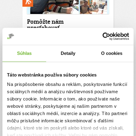
Pomôžte nám
presťahovať
Rehabilitačné stredisko,
aby sme tu mohli byť pre
ľudí s duševnou
poruchou
Súhlas
Detaily
O cookies
Našim cieľom a zámerom je preklenúť náročné
obdobie, v ktorom nám chýbajú prostriedky na
Táto webstránka používa súbory cookies
prevádzku Rehabilitačného strediska a na
sťahovanie. Po 13 rokoch sa ideme presťahovať
Na prispôsobenie obsahu a reklám, poskytovanie funkcií
do nových priestorov, kvôli výpovedi z nájmu z
sociálnych médií a analýzu návštevnosti používame
doterajších priestorov.
súbory cookie. Informácie o tom, ako používate naše
Ďakujeme! Vyzbierali sme:
458 €
webové stránky, poskytujeme aj našim partnerom v
oblasti sociálnych médií, inzercie a analýzy. Títo partneri
Chcem vedieť viac
môžu príslušné informácie skombinovať s ďalšími
údajmi, ktoré ste im poskytli alebo ktoré od vás získali,
keď ste používali ich služby. Veľmi by nám pomohlo,