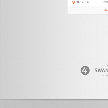
30.8.2016
Dobr
...Na