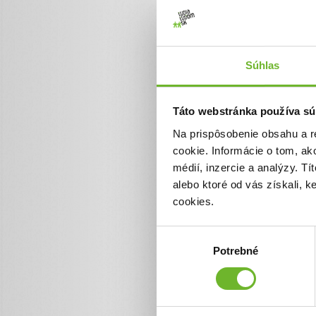
Súhlas
Táto webstránka používa sú
Na prispôsobenie obsahu a r
cookie. Informácie o tom, ak
médií, inzercie a analýzy. Tí
alebo ktoré od vás získali, 
cookies.
Výber
Facebook
Potrebné
súhlasu
www.facebook.com/slovilco.sk
Web
www.slovilco.sk