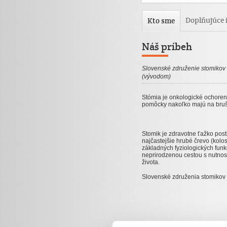
Doplňujúce 
Kto sme
Náš príbeh
Slovenské združenie stomikov
(vývodom)
Stómia je onkologické ochorenie
pomôcky nakoľko majú na bruš
Stomik je zdravotne ťažko pos
najčastejšie hrubé črevo (kol
základných fyziologických fun
neprirodzenou cestou s nutno
života.
Slovenské združenia stomikov d