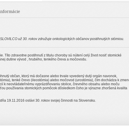
informácie
 SLOVILCO už 30. rokov združuje onkologických občanov postihnutých stómiou.
. Títo zdravotne postihnutí z titulu choroby sú nútení celý život nosiť stomické
nej dutine vývod , hrubého, tenkého čreva a močovodu.
tihnutý občan, ktorý má dočasne alebo trvale vyvedený dutý orgán navonok,
ostómia), tenké črevo (ileostómia) alebo močovod (urostómia), čím dochádza k zme
kcií k neovládateľnému vyprázdňovaniu stolice, črevného obsahu alebo moču
sťou používania stomických pomôcok dôsledkom čoho je výrazne zhoršená kvalita
ňa 19.11.2016 oslávi 30. rokov svojej činnosti na Slovensku.