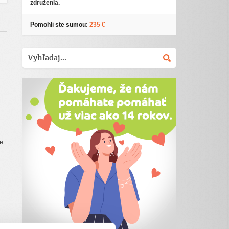
združenia.
Pomohli ste sumou:
235 €
ne