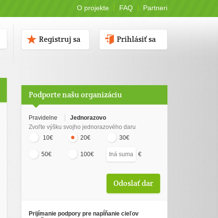
O projekte
FAQ
Partneri
Registruj sa
Prihlásiť sa
Podporte našu organizáciu
Pravidelne
Jednorazovo
Zvoľte výšku svojho jednorazového daru
10€
20€
30€
€
50€
100€
Prijímanie podpory pre napĺňanie cieľov