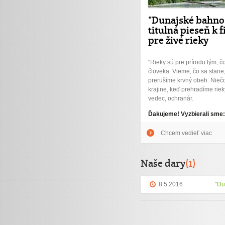
"Dunajské bahno"
titulná pieseň k 
pre živé rieky
"Rieky sú pre prírodu tým, čo
človeka. Vieme, čo sa stane
prerušíme krvný obeh. Nieč
krajine, keď prehradíme riek
vedec, ochranár.
Ďakujeme! Vyzbierali sme
Chcem vedieť viac
Naše dary
(1)
8.5.2016
"Du