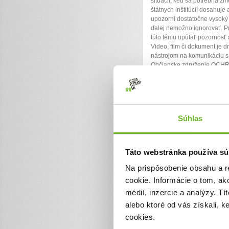
situácií, keď sa potrebná z
štátnych inštitúcií dosahuje
upozorní dostatočne vysoký p
ďalej nemožno ignorovať. P
túto tému upútať pozornosť
Video, film či dokument je 
nástrojom na komunikáciu s
Občianske združenie OC
PODUNAJSKA ...
Ďakujeme! Vyzbierali sme
Chcem vedieť viac
Súhlas
Táto webstránka používa sú
Na prispôsobenie obsahu a r
cookie. Informácie o tom, ak
médií, inzercie a analýzy. Tí
alebo ktoré od vás získali, 
cookies.
"Dunajské bahno"