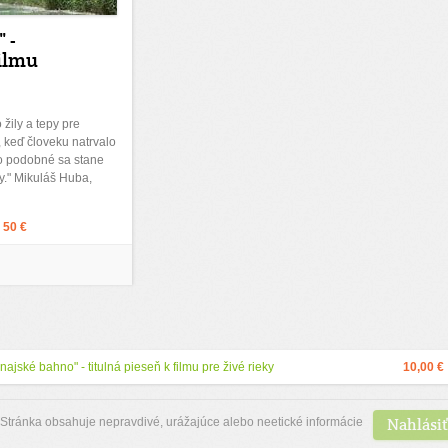
 -
filmu
 žily a tepy pre
, keď človeku natrvalo
o podobné sa stane
y." Mikuláš Huba,
:
50 €
najské bahno" - titulná pieseň k filmu pre živé rieky
10,00 €
Nahlásiť
Stránka obsahuje nepravdivé, urážajúce alebo neetické informácie