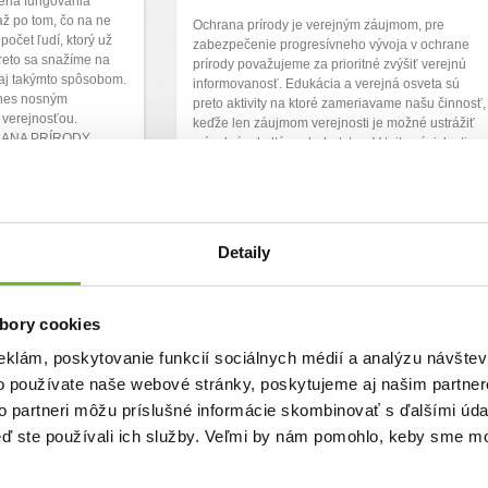
mena fungovania
 až po tom, čo na ne
Ochrana prírody je verejným záujmom, pre
očet ľudí, ktorý už
zabezpečenie progresívneho vývoja v ochrane
reto sa snažíme na
prírody považujeme za prioritné zvýšiť verejnú
 aj takýmto spôsobom.
informovanosť. Edukácia a verejná osveta sú
dnes nosným
preto aktivity na ktoré zameriavame našu činnosť,
 verejnosťou.
keďže len záujmom verejnosti je možné ustrážiť
HRANA PRÍRODY
prírodné a kultúrne bohatstvo. V tejto súvislosti
pripravujeme environmentálny film o význame
riečnej krajiny, jej súčasných ...
:
1180 €
Ďakujeme! Vyzbierali sme:
0 €
Detaily
Chcem vedieť viac
bory cookies
eklám, poskytovanie funkcií sociálnych médií a analýzu návšte
o používate naše webové stránky, poskytujeme aj našim partner
to partneri môžu príslušné informácie skombinovať s ďalšími údaj
keď ste používali ich služby. Veľmi by nám pomohlo, keby sme mo
 -