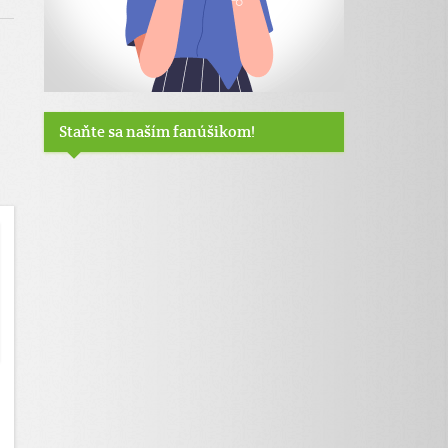
Staňte sa naším fanúšikom!