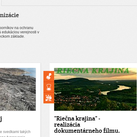
nizácie
borníkov na ochranu
 edukáciou verejnosti v
deckom základe.
j
"Riečna krajina" -
realizácia
dokumentárneho filmu.
e svedkami takých