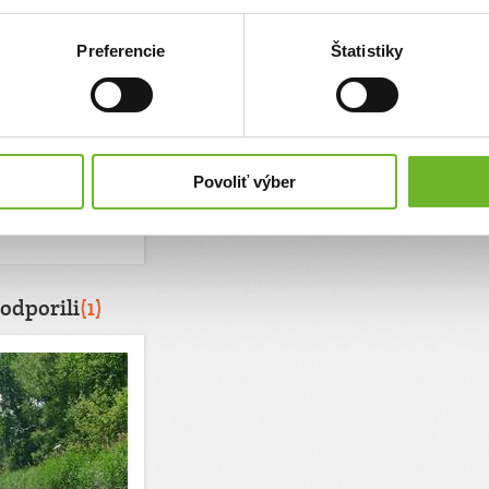
filmu
Preferencie
Štatistiky
 žily a tepy pre
, keď človeku natrvalo
o podobné sa stane
y." Mikuláš Huba,
Povoliť výber
:
50 €
odporili
(1)