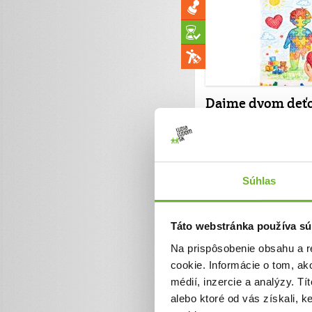
Dajme dvom deť
autizmom šancu
napredovať pom
potrebných terap
Radka je mamina dvoch mal
Súhlas
zdravotným znevýhodnením a
zvýšené výdavky na to, aby
všetko potrebné je finančne 
Táto webstránka používa sú
a Tomáško trpia autizmom 
postihnutím. Vyžadujú si neu
Na prispôsobenie obsahu a r
individiálny prístup. Potrebu
ktoré sú ale finančne nákl
cookie. Informácie o tom, ak
šancu napredovať.
médií, inzercie a analýzy. Tí
alebo ktoré od vás získali, 
0€