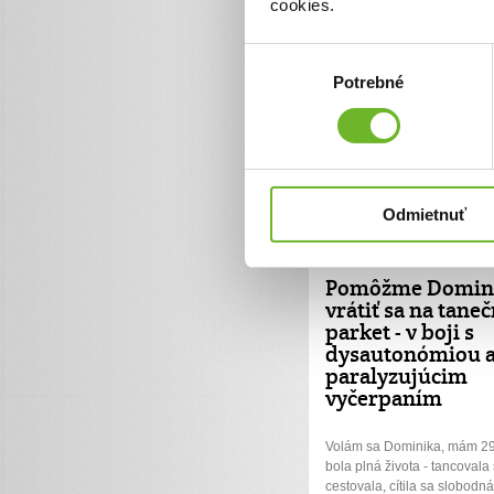
cookies.
Chcem vedieť viac
Výber
Potrebné
súhlasu
Odmietnuť
Pomôžme Domin
vrátiť sa na tane
parket - v boji s
dysautonómiou 
paralyzujúcim
vyčerpaním
Volám sa Dominika, mám 29
bola plná života - tancovala
cestovala, cítila sa slobodn