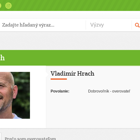
ch
Vladimír Hrach
Povolanie:
Dobrovoľník - overovateľ
Prečo som overovateľom