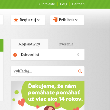
O projekte
FAQ
Partneri
Registruj sa
Prihlásiť sa
Moje aktivity
Overenia
Dobrovolníci
0