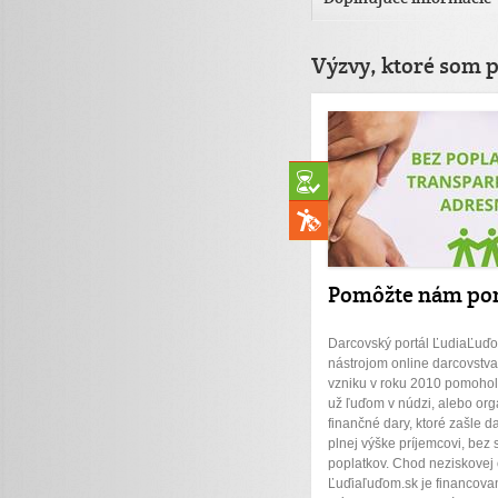
Výzvy, ktoré som 
Pomôžte nám po
Darcovský portál ĽudiaĽuďo
nástrojom online darcovstva
vzniku v roku 2010 pomohol 
už ľuďom v núdzi, alebo org
finančné dary, ktoré zašle d
plnej výške príjemcovi, bez 
poplatkov. Chod neziskovej
Ľuďiaľuďom.sk je financova