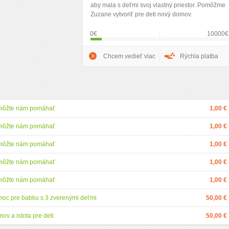
aby mala s deťmi svoj vlastný priestor. Pomôžme
Zuzane vytvoriť pre deti nový domov.
0€
10000€
Chcem vedieť viac
Rýchla platba
môžte nám pomáhať
1,00 €
môžte nám pomáhať
1,00 €
môžte nám pomáhať
1,00 €
môžte nám pomáhať
1,00 €
môžte nám pomáhať
1,00 €
oc pre babku s 3 zverenými deťmi
50,00 €
ov a istota pre deti
50,00 €