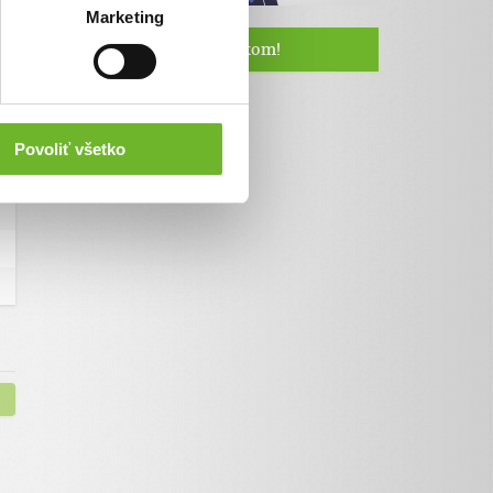
Marketing
Staňte sa naším fanúšikom!
Povoliť všetko