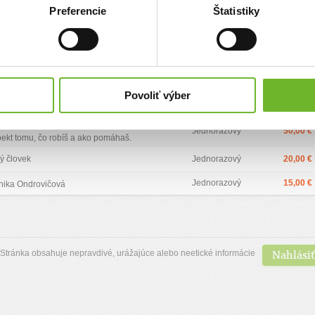
ca
Typ daru
Výška daru
Preferencie
Štatistiky
ý človek
Jednorazový
15,00 €
ý človek
Jednorazový
10,00 €
Jednorazový
12,00 €
rina Knedlova
Povoliť výber
Jednorazový
8,00 €
 T
al Ivanička
Jednorazový
50,00 €
ekt tomu, čo robíš a ako pomáhaš.
ý človek
Jednorazový
20,00 €
Jednorazový
15,00 €
nika Ondrovičová
Nahlásiť
Stránka obsahuje nepravdivé, urážajúce alebo neetické informácie