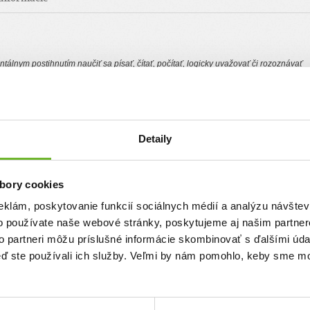
álnym postihnutím naučiť sa písať, čítať, počítať, logicky uvažovať či rozoznávať
nológií a zadarmo.
elávaciu pomôcku
Pinf
Hry
pre deti s mentálnym postihnutím. Snažíme sa dostať tiet
ať do čo najviac centier aby pomáhali čo najviac postihnutím deťom.
Pinf
Hry
sú pr
ú sa aj vo viacerých centrách na Slovensku či v zahraničí.
Detaily
bory cookies
eklám, poskytovanie funkcií sociálnych médií a analýzu návšte
o používate naše webové stránky, poskytujeme aj našim partner
to partneri môžu príslušné informácie skombinovať s ďalšími údaj
Chcem podporiť
keď ste používali ich služby. Veľmi by nám pomohlo, keby sme mo
Najvyšší dar:
50 €
Priemerná výška daru:
18.57 €