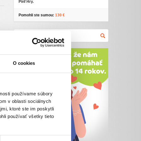
Pinf Hry.
Pomohli ste sumou:
130 €
o
e
O cookies
vnosti používame súbory
om v oblasti sociálnych
mi, ktoré ste im poskytli
hli používať všetky tieto