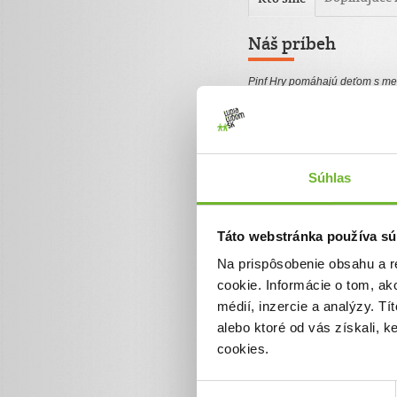
Náš príbeh
Pinf Hry pomáhajú deťom s ment
farby pomocou moderných tech
Pinf
Hry
o.z. prevádzkuje vzd
špeciálne a jedinečné
hry
dost
rodiny úplne zadarmo. Využívaj
Súhlas
Facebook
www.facebook.com/PinfHry
Táto webstránka používa sú
Web
Na prispôsobenie obsahu a r
www.pinfhry.sk
cookie. Informácie o tom, ak
médií, inzercie a analýzy. Tí
alebo ktoré od vás získali, 
cookies.
Zoznam darov (7)
Výber