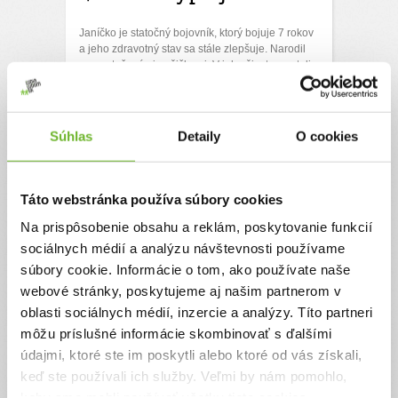
Janíčko je statočný bojovník, ktorý bojuje 7 rokov
a jeho zdravotný stav sa stále zlepšuje. Narodil
sa s vytočenými nožičkami. V jeho živote sa stali
mnohé zázraky a teraz budeme bojovať za ďalší.
Boj za zdravé nôžky pre Janíka pomocou
operácie vo Viedni.
Súhlas
Detaily
O cookies
Ďakujeme! Vyzbierali sme:
2365 €
Chcem vedieť viac
Táto webstránka používa súbory cookies
Na prispôsobenie obsahu a reklám, poskytovanie funkcií
sociálnych médií a analýzu návštevnosti používame
súbory cookie. Informácie o tom, ako používate naše
webové stránky, poskytujeme aj našim partnerom v
oblasti sociálnych médií, inzercie a analýzy. Títo partneri
môžu príslušné informácie skombinovať s ďalšími
údajmi, ktoré ste im poskytli alebo ktoré od vás získali,
Rehabilitácie pre Janíčka
keď ste používali ich služby. Veľmi by nám pomohlo,
keby sme mohli používať všetky tieto cookies.