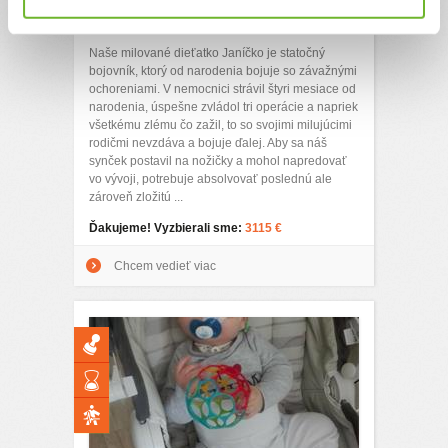
na nožičky
Naše milované dieťatko Janíčko je statočný
bojovník, ktorý od narodenia bojuje so závažnými
ochoreniami. V nemocnici strávil štyri mesiace od
narodenia, úspešne zvládol tri operácie a napriek
všetkému zlému čo zažil, to so svojimi milujúcimi
rodičmi nevzdáva a bojuje ďalej. Aby sa náš
synček postavil na nožičky a mohol napredovať
vo vývoji, potrebuje absolvovať poslednú ale
zároveň zložitú ...
Ďakujeme! Vyzbierali sme:
3115 €
Chcem vedieť viac