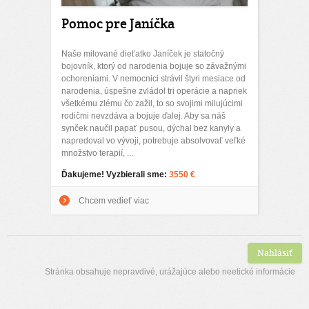
Pomoc pre Janíčka
Naše milované dieťatko Janíček je statočný
bojovník, ktorý od narodenia bojuje so závažnými
ochoreniami. V nemocnici strávil štyri mesiace od
narodenia, úspešne zvládol tri operácie a napriek
všetkému zlému čo zažil, to so svojimi milujúcimi
rodičmi nevzdáva a bojuje ďalej. Aby sa náš
synček naučil papať pusou, dýchal bez kanyly a
napredoval vo vývoji, potrebuje absolvovať veľké
množstvo terapií, ...
Ďakujeme! Vyzbierali sme:
3550 €
Chcem vedieť viac
Nahlásiť
Stránka obsahuje nepravdivé, urážajúce alebo neetické informácie