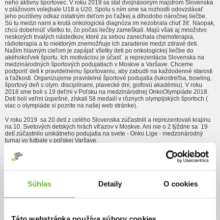
neho aktívny športovec. V roku 2019 sa stal dvojnásoným majstrom Slovenska
v plážovom volejbale U18 a U20. Spolu s ním sme sa rozhodli odovzdávať
jeho pozitívny odkaz ostatným deťom po ťažkej a dlhodobo náročnej liečbe.
Sú tu medzi nami a krutá onkologická diagnóza im nezobrala chuť žiť. Naopak,
chcú dobehnúť všetko to, čo počas liečby zameškali. Majú však aj množstvo
neskorých trvalých následkov, ktoré za sebou zanechala chemoterapia,
rádioterapia a to niektorým znemožňuje ich zaradenie medzi zdravé deti.
Našim hlavným cieľom je zapájať všetky deti po onkologickej liečbe do
akéhokoľvek športu. Ich motiváciou je účasť a reprezentácia Slovenska na
medzinárodných športových podujatiach v Moskve a Varšave. Chceme
podporiť deti k pravidelnému športovaniu, aby zabudli na každodenné starosti
a ťažkosti. Organizujeme pravidelné športové podujatia (lukostreľba, bowling,
športový deň s olym. disciplínami, plavecké dni, golfovú akadémiu). V roku
2018 sme boli s 19 deťmi v Poľsku na medzinárodnej OnkoOlympiáde 2018.
Deti boli veľmi úspešné, získali 58 medailí v rôznych olympijských športoch (
viac o olympiáde si pozrite na našej web stránke).
V roku 2019 sa 20 detí z celého Slovenska zúčastnili a reprezentovali krajinu
na 10. Svetových detských hrách víťazov v Moskve. Ani nie o 2 týždne sa 19
detí zúčastnilo unikátneho podujatia na svete - Onko Lige - medzonárodný
turnaj vo futbale v poľskej Varšave.
Ako prípravu na tieto športové podujatia sme usporiadali športové hry Onco
Games v Šamoríne. Zapojili sme 37 detí, ich rodičov a súrodencov.
Pomôžte nám plniť ich športové sny a tak pomôžeme aj deťom na
oddelelniach detskej onkológie, ktoré teraz bojujú so zákernou chorobou a
náročnou liečbou.
Súhlas
Detaily
O cookies
Je to pre nich viditeľná motivácia, že "bojovať sa oplatí"!
Táto webstránka používa súbory cookies