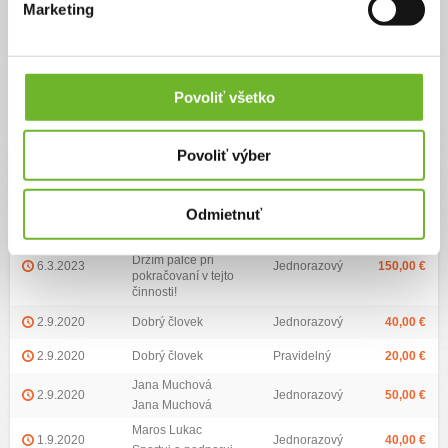
Marketing
Chcem podporiť
Povoliť všetko
Zoznam darov (13)
Najvyšší dar:
3700 €
Priemerná výška daru:
336.69 €
Povoliť výber
Dátum darovania
Darca
Typ daru
Výška daru
17.5.2023
Jednorazový
5,00 €
Odmietnuť
Dobrý človek
Ivan M
Držím palce pri
6.3.2023
Jednorazový
150,00 €
pokračovaní v tejto
činnosti!
2.9.2020
Dobrý človek
Jednorazový
40,00 €
2.9.2020
Dobrý človek
Pravidelný
20,00 €
Jana Muchová
2.9.2020
Jednorazový
50,00 €
Jana Muchová
Maros Lukac
1.9.2020
Jednorazový
40,00 €