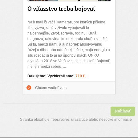
O víťazstvo treba bojovať
Naši malí či väčší kamaráti, pre ktorých píšeme
túto výzvu, si už v živote vybojovali to
najcennejšie. Život, zdravie, rodinu. Krutá
diagnóza, rakovina, im nezobrala chuť a silu žiť.
Sú tu, medzi nami, a aj napriek absolvovaniu
ťažej a dlhodobo náročnej liečbe, majú energiu a
silu rozdať si to aj na športoviskách. ONKO
olymiáda 2018 vo Varšave, to je ich cieľ ! Bojovať
nie len medzi sebou, ...
Ďakujeme! Vyzbierali sme:
710 €
Chcem vedieť viac
Nahlásiť
Stránka obsahuje nepravdivé, urážajúce alebo neetické informácie