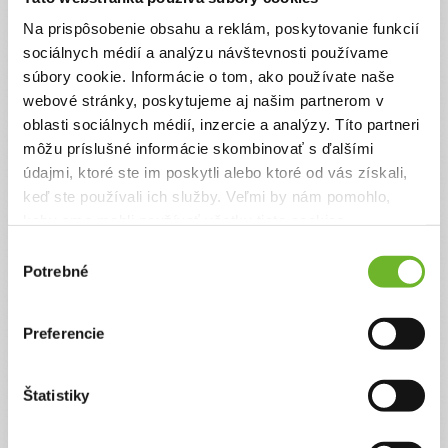
Na prispôsobenie obsahu a reklám, poskytovanie funkcií
sociálnych médií a analýzu návštevnosti používame
súbory cookie. Informácie o tom, ako používate naše
webové stránky, poskytujeme aj našim partnerom v
oblasti sociálnych médií, inzercie a analýzy. Títo partneri
môžu príslušné informácie skombinovať s ďalšími
údajmi, ktoré ste im poskytli alebo ktoré od vás získali,
keď ste používali ich služby. Veľmi by nám pomohlo,
keby sme mohli používať všetky tieto cookies.
Výber
Potrebné
súhlasu
Preferencie
Facebook
Štatistiky
www.facebook.com/sportomkradosti/
Web
www.sportomkradosti.sk