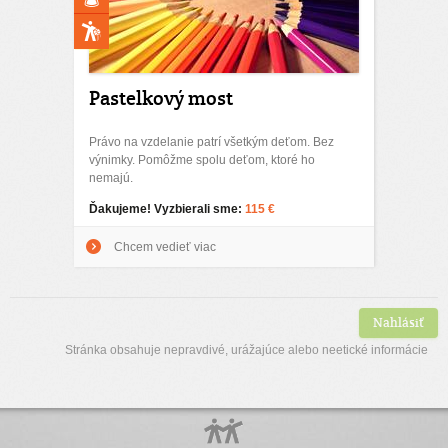
Pastelkový most
Právo na vzdelanie patrí všetkým deťom. Bez
výnimky. Pomôžme spolu deťom, ktoré ho
nemajú.
Ďakujeme! Vyzbierali sme:
115 €
Chcem vedieť viac
Nahlásiť
Stránka obsahuje nepravdivé, urážajúce alebo neetické informácie