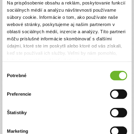
spravme vianoce neznámym starkým.
Na prispôsobenie obsahu a reklám, poskytovanie funkcií
sociálnych médií a analýzu návštevnosti používame
súbory cookie. Informácie o tom, ako používate naše
Facebook
webové stránky, poskytujeme aj našim partnerom v
www.facebook.com/pohodovosk/
oblasti sociálnych médií, inzercie a analýzy. Títo partneri
Web
pohodovo.sk/
môžu príslušné informácie skombinovať s ďalšími
údajmi, ktoré ste im poskytli alebo ktoré od vás získali,
keď ste používali ich služby. Veľmi by nám pomohlo,
Chcem podporiť
keby sme mohli používať všetky tieto cookies.
Výber
Zoznam darov (28)
Potrebné
súhlasu
Najvyšší dar:
20 €
Priemerná výška daru:
7.71 €
Dátum darovania
Darca
Typ daru
Výška daru
Preferencie
18.12.2019
Dobrý človek
Jednorazový
5,00 €
Štatistiky
5.12.2019
Dobrý človek
Jednorazový
10,00 €
29.11.2019
Dobrý človek
Jednorazový
5,00 €
Marketing