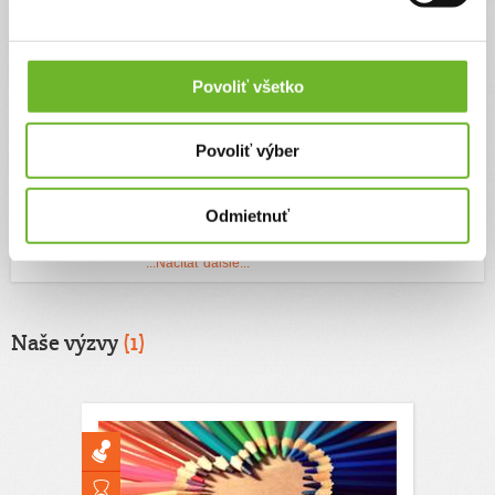
14.11.2019
Dobrý človek
Jednorazový
15,00 €
11.11.2019
Dobrý človek
Jednorazový
10,00 €
8.11.2019
Dobrý človek
Jednorazový
10,00 €
Povoliť všetko
30.10.2019
Dobrý človek
Jednorazový
10,00 €
Povoliť výber
28.10.2019
Dobrý človek
Jednorazový
5,00 €
5.12.2018
Jednorazový
2,00 €
Daniela Skopcova
Odmietnuť
21.11.2018
Dobrý človek
Jednorazový
5,00 €
...Načítať ďalšie...
Naše výzvy
(1)