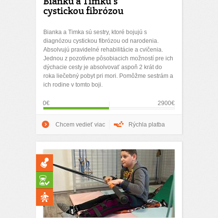
Bianku a Timku s
cystickou fibrózou
Bianka a Timka sú sestry, ktoré bojujú s
diagnózou cystickou fibrózou od narodenia.
Absolvujú pravidelné rehabilitácie a cvičenia.
Jednou z pozotívne pôsobiacich možností pre ich
dýchacie cesty je absolvovať aspoň 2 krát do
roka liečebný pobyt pri mori. Pomôžme sestrám a
ich rodine v tomto boji.
0€
2900€
Chcem vedieť viac
Rýchla platba