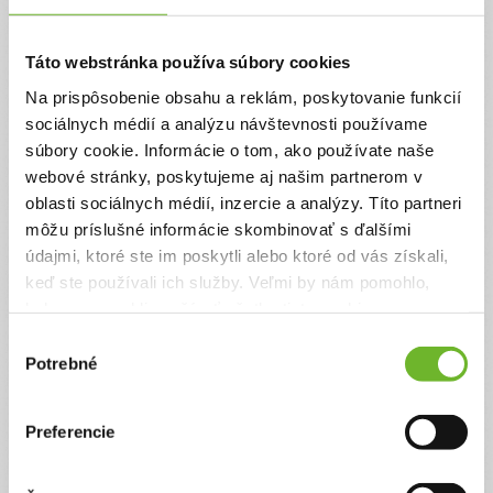
minerálna voda veľmi pomáha preliečiť ...
0€
3600€
Táto webstránka používa súbory cookies
Na prispôsobenie obsahu a reklám, poskytovanie funkcií
Chcem vedieť viac
Rýchla platba
sociálnych médií a analýzu návštevnosti používame
súbory cookie. Informácie o tom, ako používate naše
webové stránky, poskytujeme aj našim partnerom v
oblasti sociálnych médií, inzercie a analýzy. Títo partneri
môžu príslušné informácie skombinovať s ďalšími
údajmi, ktoré ste im poskytli alebo ktoré od vás získali,
keď ste používali ich služby. Veľmi by nám pomohlo,
keby sme mohli používať všetky tieto cookies.
Pomoc pre maminu
Výber
autistu Mária
Potrebné
súhlasu
Nikola je maminou päťročného synčeka Mária s
Preferencie
diagnózou detský autizmus. Žije so synčekom
sama a malý si kvôli svojej diagnóze vyžaduje
zvýšenú starostlivosť. Zatiaľ preto pre maminu nie