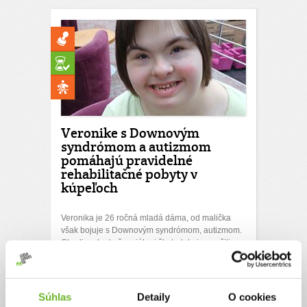
Veronike s Downovým
syndrómom a autizmom
pomáhajú pravidelné
rehabilitačné pobyty v
kúpeľoch
Veronika je 26 ročná mladá dáma, od malička
však bojuje s Downovým syndrómom, autizmom.
Chodievala do špeciálnej školy, kde ju naučili
používať kominukačné kartičky v tablete. Teraz je
už len doma s maminou. Veronika má problémy
aj s nohami, potrebuje ortopedickú obuv. S
maminou chodievajú pravidelne na rehabilitačné
Súhlas
Detaily
O cookies
pobyty do kúpeľov v Dudinciach, kde jej