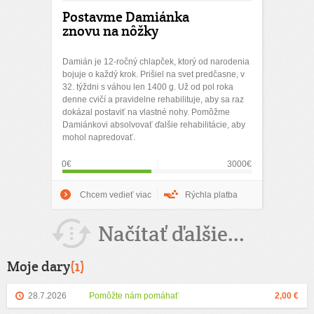
Postavme Damiánka
znovu na nôžky
Damián je 12-ročný chlapček, ktorý od narodenia
bojuje o každý krok. Prišiel na svet predčasne, v
32. týždni s váhou len 1400 g. Už od pol roka
denne cvičí a pravidelne rehabilituje, aby sa raz
dokázal postaviť na vlastné nohy. Pomôžme
Damiánkovi absolvovať ďalšie rehabilitácie, aby
mohol napredovať.
0€
3000€
Chcem vedieť viac
Rýchla platba
Načítať ďalšie...
Moje dary
(1)
28.7.2026
Pomôžte nám pomáhať
2,00 €