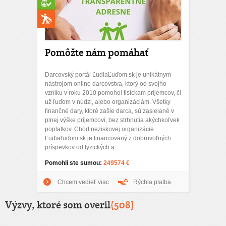
Pomôžte nám pomáhať
Darcovský portál ĽudiaĽuďom.sk je unikátnym
nástrojom online darcovstva, ktorý od svojho
vzniku v roku 2010 pomohol tisíckam príjemcov, či
už ľuďom v núdzi, alebo organizáciám. Všetky
finančné dary, ktoré zašle darca, sú zasielané v
plnej výške príjemcovi, bez strhnutia akýchkoľvek
poplatkov. Chod neziskovej organizácie
Ľuďiaľuďom.sk je financovaný z dobrovoľných
príspevkov od fyzických a ...
Pomohli ste sumou:
249574 €
Chcem vedieť viac
Rýchla platba
Výzvy, ktoré som overil
(508)