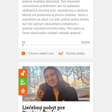
poberá invalidný dôchodok. Trpí viacerými
zdravotnými problémami, ako sú epilepsia,
obštrukčná choroba pľúc, hypertenzia a skolióza.
Minulý rok prekonala aj pľúcnu embóliu. Spolu s
manželom sa stará o tri deti, pričom jedna dcérka
tiež čelí vážnym zdravotným problémom v
podobe vysokého krvného tlaku. Pre rodinu je
čoraz náročnejšie zvládať náklady spojené ...
0€
3000€
Chcem vedieť viac
Rýchla platba
Liečebný pobyt pre