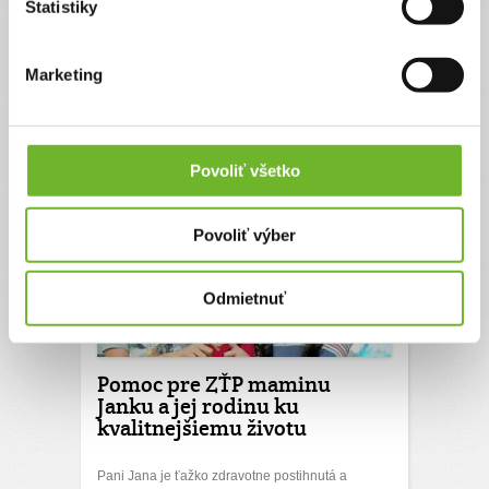
je možné sa zamestnať a jej príjem často nestačí
Štatistiky
ani na pokrytie základných potrieb pre ňu a
synčeka. Pomôžme Nikole prekonať toto náročné
obdobie.
Marketing
0€
3000€
Chcem vedieť viac
Rýchla platba
Povoliť všetko
Povoliť výber
Odmietnuť
Pomoc pre ZŤP maminu
Janku a jej rodinu ku
kvalitnejšiemu životu
Pani Jana je ťažko zdravotne postihnutá a