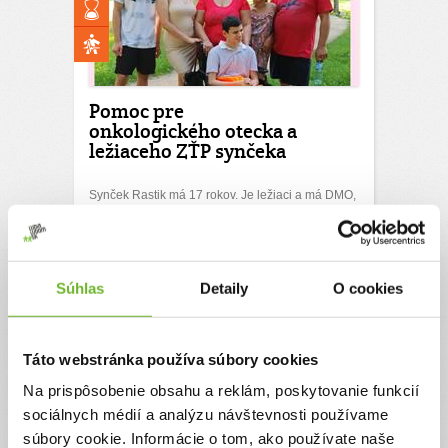
Pomoc pre
onkologického otecka a
ležiaceho ZŤP synčeka
Synček Rastik má 17 rokov. Je ležiaci a má DMO,
Westrov syndrom, svalovú dystrofiu, retardáciu a
ďalšie závažné ochorenia. Manžel a otec Rasťo
je onkologický pacient. Má za sebou
chemoterapie a operácie, stále je chorý a lieči sa
na tlak a vysokú cukrovku. Dcérka Amanda má
Súhlas
Detaily
O cookies
ložisko na mozgu a záchvaty. Je na tom veľmi zle,
kvôli záchvatom jej dali odklad do školy a lieky jej
nezaberajú. Všetci ...
Táto webstránka používa súbory cookies
Ďakujeme! Vyzbierali sme:
1072 €
Na prispôsobenie obsahu a reklám, poskytovanie funkcií
Chcem vedieť viac
sociálnych médií a analýzu návštevnosti používame
súbory cookie. Informácie o tom, ako používate naše