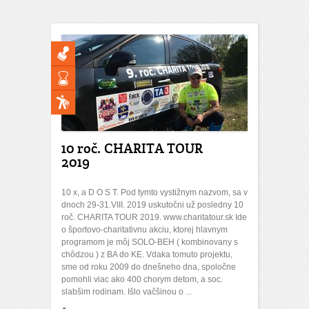
10 roč. CHARITA TOUR
2019
10 x, a D O S T. Pod tymto vystižnym nazvom, sa v
dnoch 29-31.VIII. 2019 uskutočni už posledny 10
roč. CHARITA TOUR 2019. www.charitatour.sk Ide
o športovo-charitativnu akciu, ktorej hlavnym
programom je môj SOLO-BEH ( kombinovany s
chôdzou ) z BA do KE. Vdaka tomuto projektu,
sme od roku 2009 do dnešneho dna, spoločne
pomohli viac ako 400 chorym detom, a soc.
slabšim rodinam. Išlo vačšinou o ...