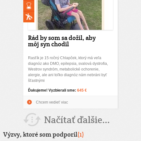
Rád by som sa dožil, aby
môj syn chodil
Rasťík je 15 ročný Chlapček, ktorý má veľa
diagnóz ako DMO, epilepsia, svalová dystrofia,
Westrov syndróm, metabolické ochorenie,
alergie, ale ani toľko diagnóz nám nebráni byť
šťastnými
Ďakujeme! Vyzbierali sme:
645 €
Chcem vedieť viac
Načítať ďalšie...
Výzvy, ktoré som podporil
(1)