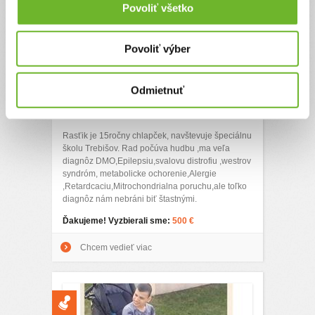
Povoliť všetko
Povoliť výber
Odmietnuť
Rasťik naše slniečko
Rasťik je 15ročny chlapček, navštevuje špeciálnu
školu Trebišov. Rad počúva hudbu ,ma veľa
diagnôz DMO,Epilepsiu,svalovu distrofiu ,westrov
syndróm, metabolicke ochorenie,Alergie
,Retardcaciu,Mitrochondrialna poruchu,ale toľko
diagnôz nám nebráni biť štastnými.
Ďakujeme! Vyzbierali sme:
500 €
Chcem vedieť viac