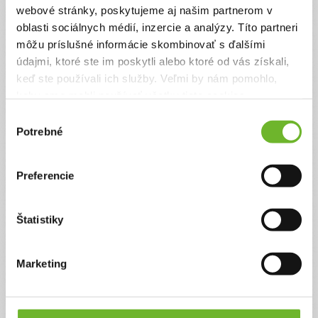
webové stránky, poskytujeme aj našim partnerom v
oblasti sociálnych médií, inzercie a analýzy. Títo partneri
môžu príslušné informácie skombinovať s ďalšími
údajmi, ktoré ste im poskytli alebo ktoré od vás získali,
keď ste používali ich služby. Veľmi by nám pomohlo,
keby sme mohli používať všetky tieto cookies.
Výber
Pomoc pre rodinu v
Potrebné
súhlasu
náročnej situácii
Rastík je 16-ročný chlapček, ktorý ma veľa
Preferencie
diagnóz, metabolické ochorenie, westrov
symdrom, alergie, retardáciu, svalovú dystrofiu,
epilepsiu. Vyzbierané peniaze použijeme na
Štatistiky
základné životné potreby a lieky pre našu rodinu.
Ďakujeme! Vyzbierali sme:
642 €
Marketing
Chcem vedieť viac