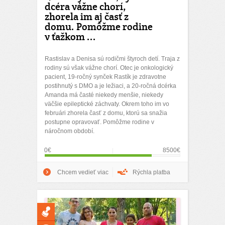
dcéra vážne chorí,
zhorela im aj časť z
domu. Pomôžme rodine
v ťažkom ...
Rastislav a Denisa sú rodičmi štyroch detí. Traja z
rodiny sú však vážne chorí. Otec je onkologický
pacient, 19-ročný synček Rastík je zdravotne
postihnutý s DMO a je ležiaci, a 20-ročná dcérka
Amanda má časté niekedy menšie, niekedy
väčšie epileptické záchvaty. Okrem toho im vo
februári zhorela časť z domu, ktorú sa snažia
postupne opravovať. Pomôžme rodine v
náročnom období.
0€
8500€
Chcem vedieť viac
Rýchla platba