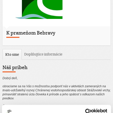
K prameňom Bebravy
Doplňujúce informácie
Kto sme
Náš príbeh
Dobrý deň,
obraciame sa na Vás s možnosťou podporiť nás v aktivitách zameraných na
trvalo-udržateľný rozvoj Chránenej vodohospodárskej oblasti Strážovské vrchy,
prinavrátiť stratenú úctu človeka k prírode a jeho spätosť s odkazom našich
predkov.
Ďakujeme za Vašu podporu!