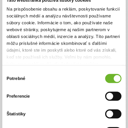
Na prispôsobenie obsahu a reklám, poskytovanie funkcií
sociálnych médií a analýzu návštevnosti používame
súbory cookie. Informácie o tom, ako používate naše
webové stránky, poskytujeme aj našim partnerom v
oblasti sociálnych médií, inzercie a analýzy. Títo partneri
môžu príslušné informácie skombinovať s ďalšími
údajmi, ktoré ste im poskytli alebo ktoré od vás získali,
keď ste používali ich služby. Veľmi by nám pomohlo,
Pomôžme Marcelkovi s
keby sme mohli používať všetky tieto cookies.
ojedinelou genetickou
Výber
poruchou naučiť sa
Potrebné
súhlasu
samostatne chodiť
Marcelko napriek ťažkej genetickej poruche Cri
Preferencie
du Chat syndróm stále bojuje a teší sa zo života.
Jeho chuť a radosť je tak silná, že sa neustále
snaží o chôdzu aj keď samostatne stáť, sedieť ani
Štatistiky
loziť nedokáže. Dokáže to všetko len s oporou
mamy a láskyplnej starostlivosti celej rodiny. Jeho
krôčiky nie sú dokonalé, občas si jednu nohy