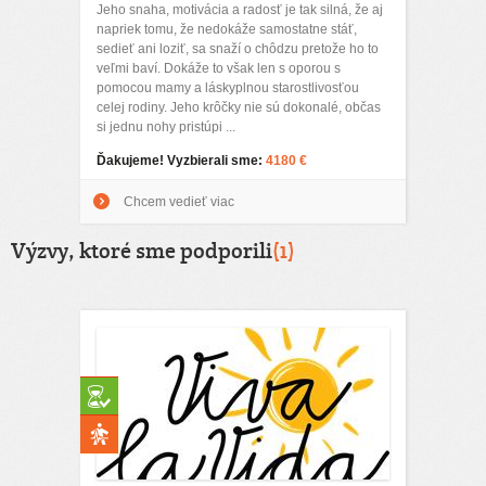
Jeho snaha, motivácia a radosť je tak silná, že aj
napriek tomu, že nedokáže samostatne stáť,
sedieť ani loziť, sa snaží o chôdzu pretože ho to
veľmi baví. Dokáže to však len s oporou s
pomocou mamy a láskyplnou starostlivosťou
celej rodiny. Jeho krôčky nie sú dokonalé, občas
si jednu nohy pristúpi ...
Ďakujeme! Vyzbierali sme:
4180 €
Chcem vedieť viac
Výzvy, ktoré sme podporili
(1)