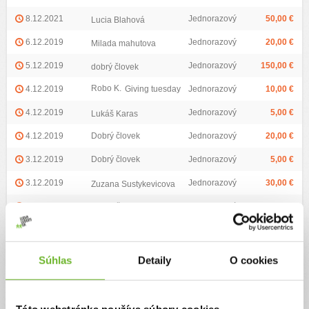
8.12.2021
Jednorazový
50,00 €
Lucia Blahová
6.12.2019
Jednorazový
20,00 €
Milada mahutova
5.12.2019
Jednorazový
150,00 €
dobrý človek
Robo K.
4.12.2019
Giving tuesday
Jednorazový
10,00 €
4.12.2019
Jednorazový
5,00 €
Lukáš Karas
4.12.2019
Dobrý človek
Jednorazový
20,00 €
3.12.2019
Dobrý človek
Jednorazový
5,00 €
3.12.2019
Jednorazový
30,00 €
Zuzana Sustykevicova
3.12.2019
Jednorazový
10,00 €
Elena Čiapová
2.12.2019
Jednorazový
50,00 €
Juro Kunetka
...Načítať ďalšie...
Súhlas
Detaily
O cookies
Naše výzvy
(3)
Táto webstránka používa súbory cookies