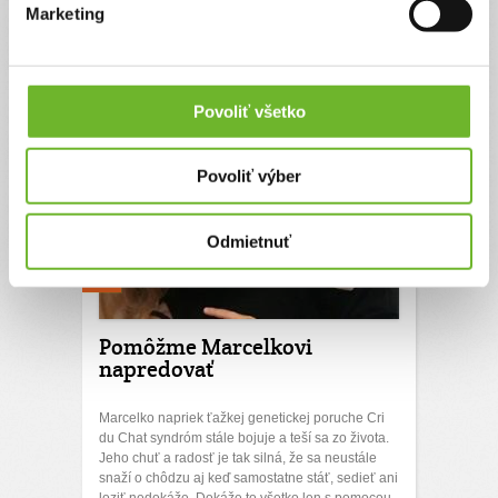
pristúpi druhou, občas ich prekríži no jeho
Marketing
motivácia je tak ...
Ďakujeme! Vyzbierali sme:
4206 €
Chcem vedieť viac
Povoliť všetko
Povoliť výber
Odmietnuť
Pomôžme Marcelkovi
napredovať
Marcelko napriek ťažkej genetickej poruche Cri
du Chat syndróm stále bojuje a teší sa zo života.
Jeho chuť a radosť je tak silná, že sa neustále
snaží o chôdzu aj keď samostatne stáť, sedieť ani