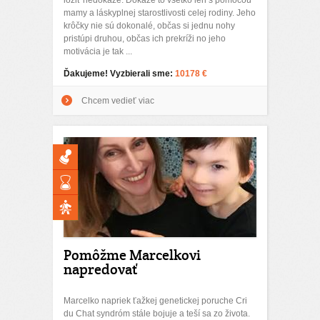
loziť nedokáže. Dokáže to všetko len s pomocou
mamy a láskyplnej starostlivosti celej rodiny. Jeho
krôčky nie sú dokonalé, občas si jednu nohy
pristúpi druhou, občas ich prekríži no jeho
motivácia je tak ...
Ďakujeme! Vyzbierali sme:
10178 €
Chcem vedieť viac
Pomôžme Marcelkovi
napredovať
Marcelko napriek ťažkej genetickej poruche Cri
du Chat syndróm stále bojuje a teší sa zo života.