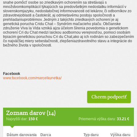
snahe pomôcť osobe so zriedkavým ochorením sa stretávajú s
množstvomkomplikácií týkajúcich sa predovšetkým nedostatku informácií v
slovenskomjazyku, nedostatočnej informovanosti od lekárov, či odborníkov zo
zdravotnejoblasti a častokrát, aj odmietavému postoju spoločnosti a
prehliadaniuproblémov. Jedným z takýchto zriedkavých ochorení je aj
genetická porucha Cridu Chat – Syndróm mačacieho plaču. Občianske
združenie Viva la Vida vzniká ajza účelom šírenia povedomia o genetickom
ochorení Cri du Chat medzi laickou aodbornou verejnosťou, pomoci osobám
trpiacim genetickou poruchou Cri du Chat,ako aj ich rodinám so zabezpečením
čo najväčšej miery sebestačnosti, zlepšeniazdravotného stavu a integrácie do
bežného života v spoločnosti.
Facebook
www.facebook.com/marcelkunetka/
Chcem podporiť
Zoznam darov (14)
Najvyšší dar:
150 €
Priemerná výška daru:
33.21 €
Dátum darovania
Darca
Typ daru
Výška daru