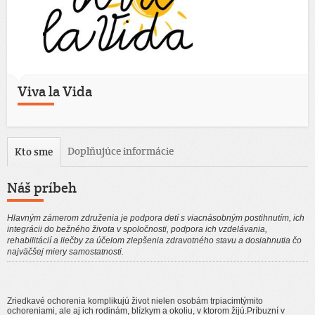
Viva la Vida
Doplňujúce informácie
Kto sme
Náš príbeh
Hlavným zámerom združenia je podpora detí s viacnásobným postihnutím, ich
integrácii do bežného života v spoločnosti, podpora ich vzdelávania,
rehabilitácií a liečby za účelom zlepšenia zdravotného stavu a dosiahnutia čo
najväčšej miery samostatnosti.
Zriedkavé ochorenia komplikujú život nielen osobám trpiacimtýmito
ochoreniami, ale aj ich rodinám, blízkym a okoliu, v ktorom žijú.Príbuzní v