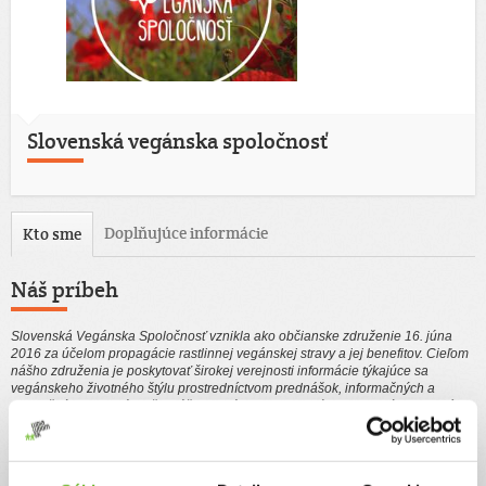
Slovenská vegánska spoločnosť
Doplňujúce informácie
Kto sme
Náš príbeh
Slovenská Vegánska Spoločnosť vznikla ako občianske združenie 16. júna
2016 za účelom propagácie rastlinnej vegánskej stravy a jej benefitov. Cieľom
nášho združenia je poskytovať širokej verejnosti informácie týkajúce sa
vegánskeho životného štýlu prostredníctvom prednášok, informačných a
edukačných materiálov či ukážok vegánskej gastronómie. Hlavným poslaním
nášho združenia je informovať verejnosť o etickej, ekologickej, ale aj
zdravotnej stránke vegánstva. Chceme vybudovať v slovenskej spoločnosti
zdravé povedomie o tomto štýle života a stravovania, aby tak bolo všeobecne
známe, pochopené a ľahko dostupné vo všetkých oblastiach života, podobne