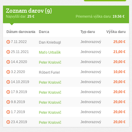
Zoznam darov (9)
Najvyšší dar:
25 €
Priemerná výška daru:
19.56 €
Dátum darovania
Darca
Typ daru
Výška daru
7.11.2022
Jednorazový
25,00 €
Dan Kniebugl
25.11.2021
Jednorazový
21,00 €
Maťo Urbašík
14.4.2020
Jednorazový
20,00 €
Peter Kralovič
3.2.2020
Jednorazový
10,00 €
Róbert Furiel
14.10.2019
Jednorazový
20,00 €
Peter Kralovič
17.9.2019
Jednorazový
20,00 €
Peter Kralovič
9.8.2019
Jednorazový
20,00 €
Peter Kralovič
1.7.2019
Jednorazový
20,00 €
Peter Kralovič
23.4.2019
Jednorazový
20,00 €
Peter Kralovič