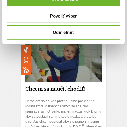
Chcem aby môj syn chodil a mal taký istý
plnohodnotný život ako moje staršie deti.
Povoliť výber
Ďakujeme! Vyzbierali sme:
10 €
Chcem vedieť viac
Odmietnuť
Chcem sa naučiť chodiť!
Obraciam sa na Vas prozbou sme päť členná
rodina ktora to finančne tažko zvláda.Náš
najmladší syn Oliverko má len naozaj krok k tomu
aby sa postavil sám na svoje nôžky, a preto by
sme Vás chceli poprosiť aby ste pomohli nášmu
synčekovi ktory má postihnutie DMO.Ďakjem Vám