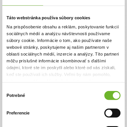
Táto webstránka používa súbory cookies
Na prispôsobenie obsahu a reklám, poskytovanie funkcií
sociálnych médií a analýzu návštevnosti používame
Martina Hudáková
súbory cookie. Informácie o tom, ako používate naše
webové stránky, poskytujeme aj našim partnerom v
Povolanie:
Rodičovský príspevok
oblasti sociálnych médií, inzercie a analýzy. Títo partneri
môžu príslušné informácie skombinovať s ďalšími
údajmi, ktoré ste im poskytli alebo ktoré od vás získali,
Prečo som overovateľom
Doplňujúce informácie
keď ste používali ich služby. Veľmi by nám pomohlo,
keby sme mohli používať všetky tieto cookies.
Moje výzvy
(1)
Výber
Potrebné
súhlasu
Preferencie