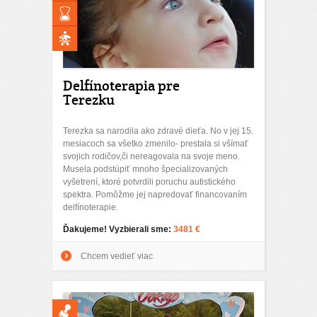
Delfínoterapia pre
Terezku
Terezka sa narodila ako zdravé dieťa. No v jej 15.
mesiacoch sa všetko zmenilo- prestala si všímať
svojich rodičov,či nereagovala na svoje meno.
Musela podstúpiť mnoho špecializovaných
vyšetrení, ktoré potvrdili poruchu autistického
spektra. Pomôžme jej napredovať financovaním
delfínoterapie.
Ďakujeme! Vyzbierali sme:
3481 €
Chcem vedieť viac