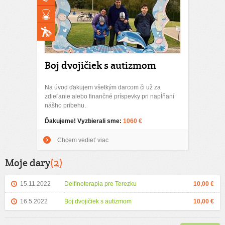
Boj dvojičiek s autizmom
Na úvod ďakujem všetkým darcom či už za
zdieľanie alebo finančné príspevky pri napĺňaní
nášho príbehu.
Ďakujeme! Vyzbierali sme:
1060 €
Chcem vedieť viac
Moje dary
(2)
15.11.2022
Delfínoterapia pre Terezku
10,00 €
16.5.2022
Boj dvojičiek s autizmom
10,00 €