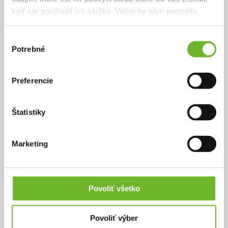
keď ste používali ich služby. Veľmi by nám pomohlo,
keby sme mohli používať všetky tieto cookies.
Takto to nemalo byť -
Lukáško je autista
Výber
Potrebné
súhlasu
Chcem sa na úvod srdečne poďakovať všetkým
darcom za každý finančný dar. Terapie
bioofedback, delfinoterapie, oxygenoterapie,
Preferencie
hipoterapie, vitaminoterapie, fyzioterapie sú už
dôležitou súčasťou v živote Lukaška
Štatistiky
Ďakujeme! Vyzbierali sme:
2300 €
Chcem vedieť viac
Marketing
Povoliť všetko
Povoliť výber