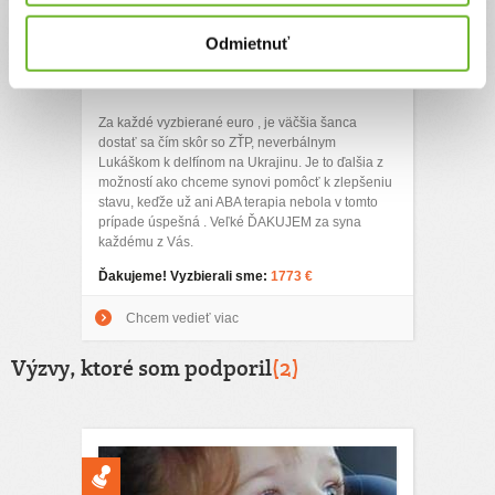
Vytúžený "zdravý syn"-
Odmietnuť
diagnóza menom
Autizmus
Za každé vyzbierané euro , je väčšia šanca
dostať sa čím skôr so ZŤP, neverbálnym
Lukáškom k delfínom na Ukrajinu. Je to ďalšia z
možností ako chceme synovi pomôcť k zlepšeniu
stavu, keďže už ani ABA terapia nebola v tomto
prípade úspešná . Veľké ĎAKUJEM za syna
každému z Vás.
Ďakujeme! Vyzbierali sme:
1773 €
Chcem vedieť viac
Výzvy, ktoré som podporil
(2)