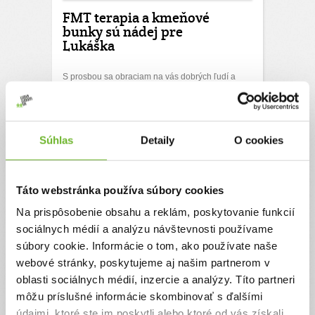
FMT terapia a kmeňové
bunky sú nádej pre
Lukáška
S prosbou sa obraciam na vás dobrých ľudí a
darcov o pomoc zlepšiť Lukáškovi zdravotný stav
aplikovaním mikrobiálnych implantátov a
kmeňových buniek pretože len vďaka vašej
finančnej pomoci dokážeme za zdravie zabojovať
Súhlas
Detaily
O cookies
ešte viac a dopriať mu liečbu ktorá je efektívna
pre zlepšenie zdravotného stavu.
Ďakujeme! Vyzbierali sme:
2930 €
Táto webstránka používa súbory cookies
Chcem vedieť viac
Na prispôsobenie obsahu a reklám, poskytovanie funkcií
sociálnych médií a analýzu návštevnosti používame
súbory cookie. Informácie o tom, ako používate naše
webové stránky, poskytujeme aj našim partnerom v
oblasti sociálnych médií, inzercie a analýzy. Títo partneri
môžu príslušné informácie skombinovať s ďalšími
údajmi, ktoré ste im poskytli alebo ktoré od vás získali,