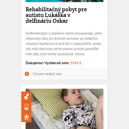
Rehabilitačný pobyt pre
autistu Lukáška v
delfináriu Oskar
Delfinoterapie Lukáškovi veľmi prospievajú, jeho
zdravotný stav po druhom turnuse sa viditeľne
zmenil k lepšiemu aj keď len o malý krôčik, preto
vás milý darcovia veľmi pekne prosím pomôžte
nám aby sme mohli vycestovať znovu.
Ďakujeme! Vyzbierali sme:
3751 €
Chcem vedieť viac