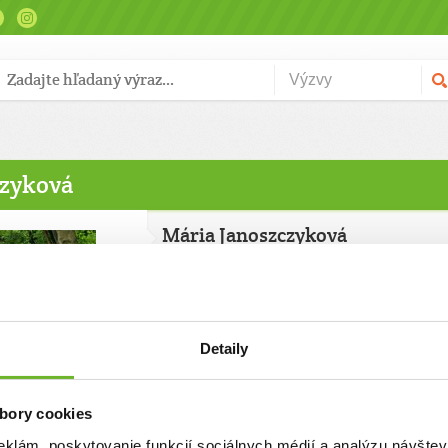
czyková
Mária Janoszczyková
Povolanie:
Zodpovedná vedúca predajne
Detaily
bory cookies
eklám, poskytovanie funkcií sociálnych médií a analýzu návšte