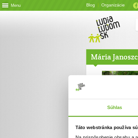
Blog
Organizácie
Menu
Mária Janosz
Súhlas
Táto webstránka používa sú
Na prispôsobenie obsahu a r