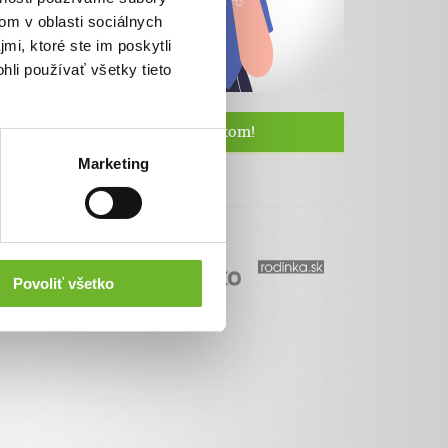
om v oblasti sociálnych
mi, ktoré ste im poskytli
hli používať všetky tieto
Staňte sa naším fanúšikom!
Marketing
Povoliť všetko