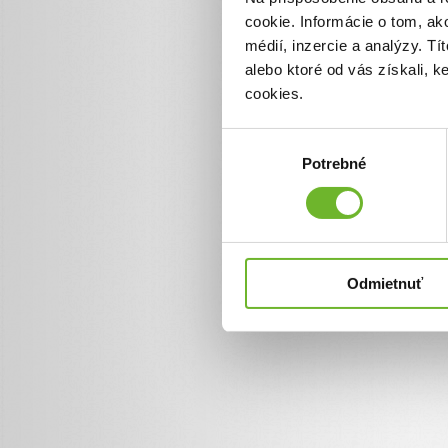
cookie. Informácie o tom, ak
médií, inzercie a analýzy. Tí
alebo ktoré od vás získali, 
cookies.
Výber
Potrebné
súhlasu
Odmietnuť