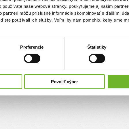
Nahlásiť
Stránka obsahuje nepravdivé, urážajúce alebo neetické informácie
o používate naše webové stránky, poskytujeme aj našim partner
to partneri môžu príslušné informácie skombinovať s ďalšími údaj
keď ste používali ich služby. Veľmi by nám pomohlo, keby sme mo
Preferencie
Štatistiky
Povoliť výber