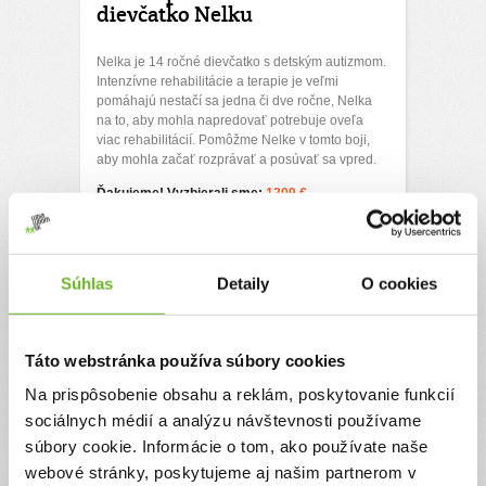
dievčatko Nelku
Nelka je 14 ročné dievčatko s detským autizmom.
Intenzívne rehabilitácie a terapie je veľmi
pomáhajú nestačí sa jedna či dve ročne, Nelka
na to, aby mohla napredovať potrebuje oveľa
viac rehabilitácií. Pomôžme Nelke v tomto boji,
aby mohla začať rozprávať a posúvať sa vpred.
Ďakujeme! Vyzbierali sme:
1209 €
Chcem vedieť viac
Súhlas
Detaily
O cookies
Táto webstránka používa súbory cookies
Na prispôsobenie obsahu a reklám, poskytovanie funkcií
sociálnych médií a analýzu návštevnosti používame
súbory cookie. Informácie o tom, ako používate naše
Pomoc pre ťažko
webové stránky, poskytujeme aj našim partnerom v