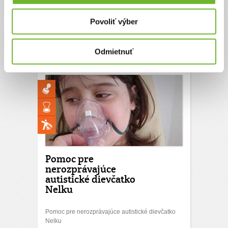
Pomôžte Nelke rozprávať a napredovať v boji s
autizmom.
Povoliť výber
Ďakujeme! Vyzbierali sme:
10034 €
Chcem vedieť viac
Odmietnuť
Pomoc pre
nerozprávajúce
autistické dievčatko
Nelku
Pomoc pre nerozprávajúce autistické dievčatko
Nelku