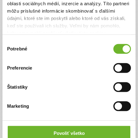
postihnuté autistické
oblasti sociálnych médií, inzercie a analýzy. Títo partneri
dievčatko Nelku
môžu príslušné informácie skombinovať s ďalšími
údajmi, ktoré ste im poskytli alebo ktoré od vás získali,
Pomôžte Nelke napredovať v boji s autizmom.
keď ste používali ich služby. Veľmi by nám pomohlo,
Ďakujeme! Vyzbierali sme:
3727 €
keby sme mohli používať všetky tieto cookies.
Výber
Chcem vedieť viac
Potrebné
súhlasu
Preferencie
Štatistiky
Marketing
Pomoc pre ťažko
postihnuté
nerozprávajúce
dievčatko Nelku
Povoliť všetko